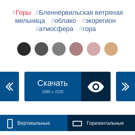
#
Горы
#
Бленнервильская ветряная
мельница
#
облако
#
экорегион
#
атмосфера
#
гора
Скачать
1080 x 2220
Вертикальные
Горизонтальные