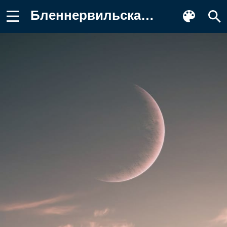
Бленнервильская ветряная мельница Обои на телефон