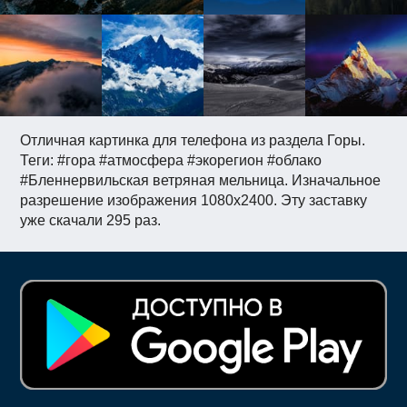
Отличная картинка для телефона из раздела Горы.
Теги: #гора #атмосфера #экорегион #облако
#Бленнервильская ветряная мельница. Изначальное
разрешение изображения 1080x2400. Эту заставку
уже скачали 295 раз.