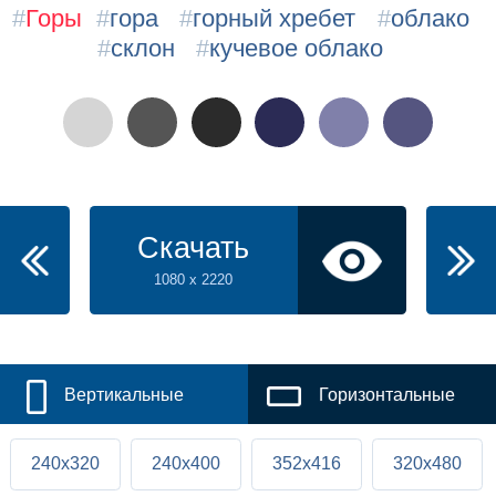
#
Горы
#
гора
#
горный хребет
#
облако
#
склон
#
кучевое облако
Скачать
1080 x 2220
Вертикальные
Горизонтальные
240x320
240x400
352x416
320x480