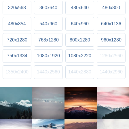
320x568
360x640
480x640
480x800
480x854
540x960
640x960
640x1136
720x1280
768x1280
800x1280
960x1280
750x1334
1080x1920
1080x2220
1280x2560
1350x2400
1440x2560
1440x2880
1440x2960