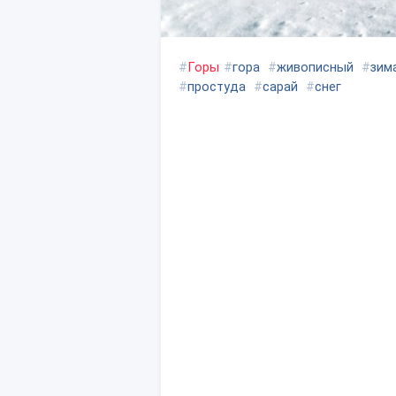
#
Горы
#
гора
#
живописный
#
зим
#
простуда
#
сарай
#
снег