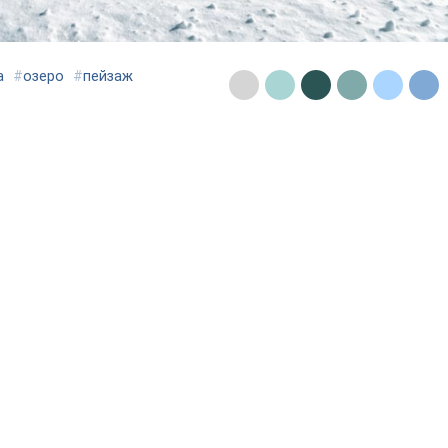
а
#
озеро
#
пейзаж