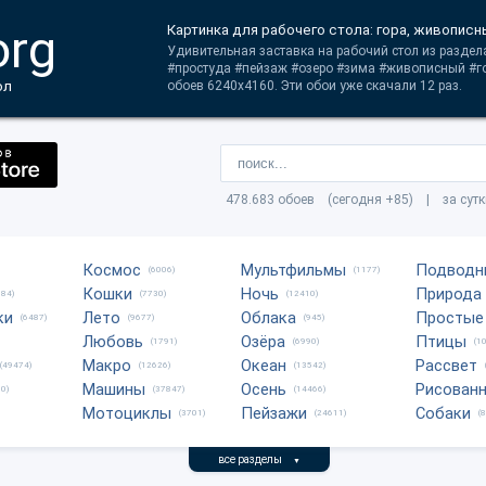
org
Картинка для рабочего стола: гора, живописн
Удивительная заставка на рабочий стол из раздела
#простуда #пейзаж #озеро #зима #живописный #го
ол
обоев 6240x4160. Эти обои уже скачали 12 раз.
478.683 обоев (сегодня +85) | за сут
Космос
Мультфильмы
Подводн
(6006)
(1177)
Кошки
Ночь
Природа
684)
(7730)
(12410)
ки
Лето
Облака
Простые
(6487)
(9677)
(945)
Любовь
Озёра
Птицы
(1791)
(6990)
(1
Макро
Океан
Рассвет
(49474)
(12626)
(13542)
Машины
Осень
Рисован
0)
(37847)
(14466)
Мотоциклы
Пейзажи
Собаки
(3701)
(24611)
(
все разделы
▼