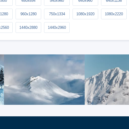
x800
480x854
540x960
640x960
640x1136
1280
960x1280
750x1334
1080x1920
1080x2220
x2560
1440x2880
1440x2960