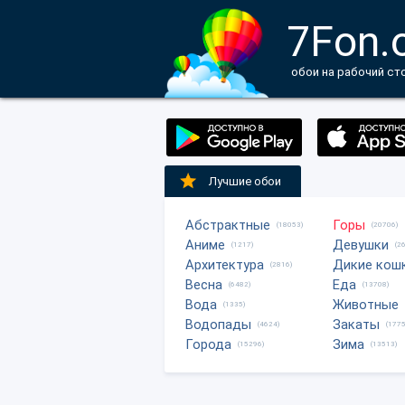
7Fon.
обои на рабочий ст
Лучшие обои
Абстрактные
Горы
(18053)
(20706)
Аниме
Девушки
(1217)
(2
Архитектура
Дикие кош
(2816)
Весна
Еда
(6482)
(13708)
Вода
Животные
(1335)
Водопады
Закаты
(4624)
(1775
Города
Зима
(15296)
(13513)