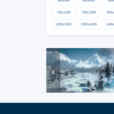
360x640
480x640
480
720x1280
768x1280
800x
1280x2560
1350x2400
1440