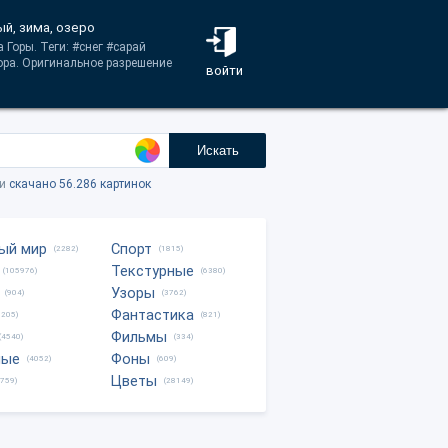
ый, зима, озеро
 Горы. Теги: #снег #сарай
ра. Оригинальное разрешение
войти
Искать
ки
скачано 56.286 картинок
ый мир
Спорт
(2282)
(1815)
Текстурные
(105976)
(6380)
Узоры
(904)
(3762)
Фантастика
0205)
(821)
Фильмы
(4540)
(334)
ные
Фоны
(4052)
(609)
Цветы
8759)
(28149)