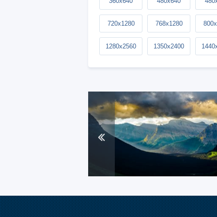
360x640
480x640
480
720x1280
768x1280
800x
1280x2560
1350x2400
1440