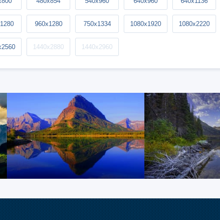
x800
480x854
540x960
640x960
640x1136
1280
960x1280
750x1334
1080x1920
1080x2220
x2560
1440x2880
1440x2960