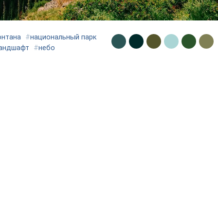
онтана
#
национальный парк
андшафт
#
небо