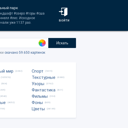
льный парк
ландшафт #озеро #горы #сша
ннелл #лес. Исходное
войти
ачали уже 1137 раз.
Искать
тки
скачано 59.650 картинок
ый мир
Спорт
(2282)
(1815)
Текстурные
(105976)
(6380)
Узоры
(904)
(3762)
Фантастика
0205)
(821)
Фильмы
(4540)
(334)
ные
Фоны
(4052)
(609)
Цветы
8759)
(28149)