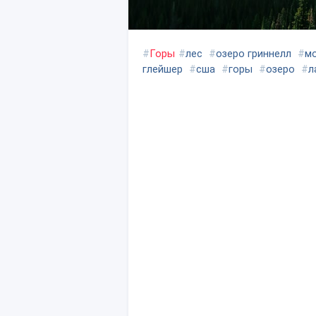
#
Горы
#
лес
#
озеро гриннелл
#
м
глейшер
#
сша
#
горы
#
озеро
#
л