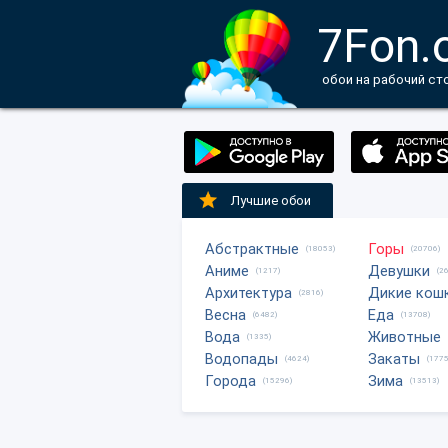
7Fon.
обои на рабочий ст
Лучшие обои
Абстрактные
Горы
(18053)
(20706)
Аниме
Девушки
(1217)
(2
Архитектура
Дикие кош
(2816)
Весна
Еда
(6482)
(13708)
Вода
Животные
(1335)
Водопады
Закаты
(4624)
(1775
Города
Зима
(15296)
(13513)