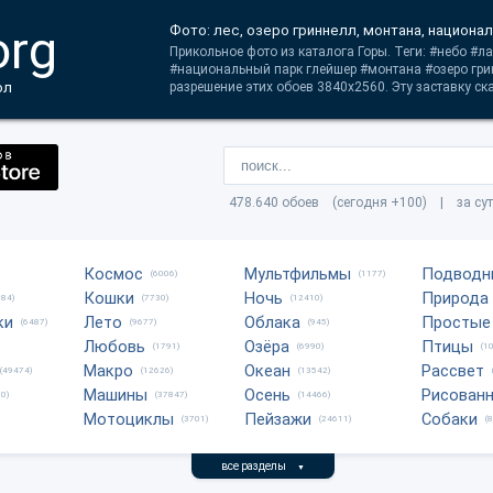
org
Фото: лес, озеро гриннелл, монтана, национа
Прикольное фото из каталога Горы. Теги: #небо #
#национальный парк глейшер #монтана #озеро гри
ол
разрешение этих обоев 3840x2560. Эту заставку ск
478.640 обоев (сегодня +100) | за су
Космос
Мультфильмы
Подводн
(6006)
(1177)
Кошки
Ночь
Природа
684)
(7730)
(12410)
ки
Лето
Облака
Простые
(6487)
(9677)
(945)
Любовь
Озёра
Птицы
(1791)
(6990)
(1
Макро
Океан
Рассвет
(49474)
(12626)
(13542)
Машины
Осень
Рисован
0)
(37847)
(14466)
Мотоциклы
Пейзажи
Собаки
(3701)
(24611)
(
все разделы
▼