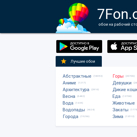
7Fon.
обои на рабочий ст
Лучшие обои
Абстрактные
Горы
(18053)
(20706)
Аниме
Девушки
(1217)
(2
Архитектура
Дикие кош
(2816)
Весна
Еда
(6482)
(13708)
Вода
Животные
(1335)
Водопады
Закаты
(4624)
(1775
Города
Зима
(15296)
(13513)