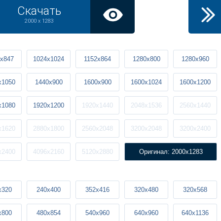
Скачать
2000 x 1283
x847
1024x1024
1152x864
1280x800
1280x960
x1050
1440x900
1600x900
1600x1024
1600x1200
x1080
1920x1200
1920x1440
2048x1536
2560x1440
x1620
2880x1800
2560x2048
3200x2048
3200x2400
x2400
4096x2160
5120x2880
Оригинал: 2000x1283
x320
240x400
352x416
320x480
320x568
x800
480x854
540x960
640x960
640x1136