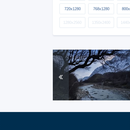
720x1280
768x1280
800x
1280x2560
1350x2400
1440