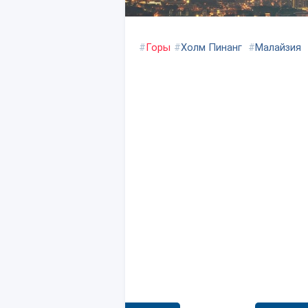
#
Горы
#
Холм Пинанг
#
Малайзия