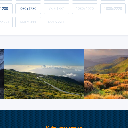
1280
960x1280
750x1334
1080x1920
1080x2220
x2560
1440x2880
1440x2960
Мобильная версия