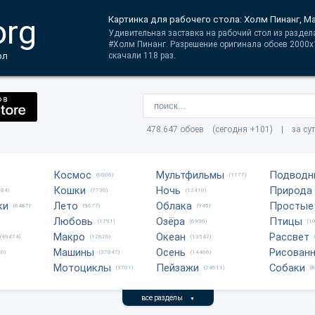
org
Картинка для рабочего стола: Холм Пинанг, М
Удивительная заставка на рабочий стол из раздел
#Холм Пинанг. Разрешение оригинала обоев 2000x1
ол
скачали 118 раз.
478.647 обоев (сегодня +101) | за су
Космос
Мультфильмы
Подводн
(6006)
(1177)
Кошки
Ночь
Природа
684)
(7730)
(12410)
ки
Лето
Облака
Простые
(6487)
(9677)
(945)
Любовь
Озёра
Птицы
(1791)
(6990)
(1
Макро
Океан
Рассвет
(49474)
(12626)
(13542)
Машины
Осень
Рисован
0)
(37847)
(14466)
Мотоциклы
Пейзажи
Собаки
(3701)
(24611)
(
все разделы
▼