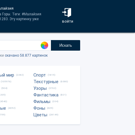
алайзия
а Горы. Теги: #Малайзия
283. Эту картинку уже
войти
Искать
тки
скачано 58.877 картинок
ый мир
Спорт
(2282)
(1815)
Текстурные
(105976)
(6380)
Узоры
(904)
(3762)
Фантастика
0205)
(821)
Фильмы
(4540)
(334)
ные
Фоны
(4052)
(609)
Цветы
8759)
(28149)