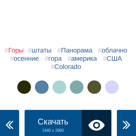
#
Горы
#
штаты
#
Панорама
#
облачно
#
осенние
#
гора
#
америка
#
США
#
Colorado
Скачать
1440 x 2960