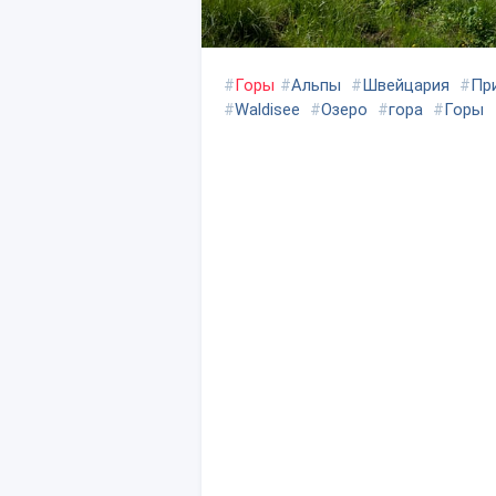
#
Горы
#
Альпы
#
Швейцария
#
Пр
#
Waldisee
#
Озеро
#
гора
#
Горы