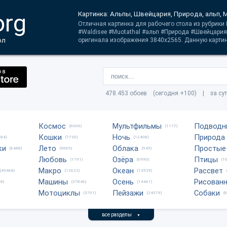
org
Картинка: Альпы, Швейцария, Природа, альп, M
Отличная картинка для рабочего стола из рубрики 
#Waldisee #Muotathal #альп #Природа #Швейцария
ол
оригинала изображения 3840x2565. Данную картин
478.453 обоев (сегодня +100) | за су
Космос
Мультфильмы
Подводн
(6006)
(1177)
Кошки
Ночь
Природа
684)
(7730)
(12408)
ки
Лето
Облака
Простые
(6488)
(9669)
(945)
Любовь
Озёра
Птицы
(1791)
(6990)
(1
Макро
Океан
Рассвет
(49468)
(12622)
(13539)
Машины
Осень
Рисован
8)
(37846)
(14461)
Мотоциклы
Пейзажи
Собаки
(3701)
(24579)
(
все разделы
▼