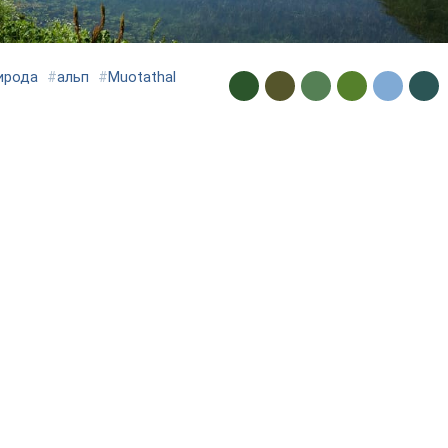
ирода
#
альп
#
Muotathal