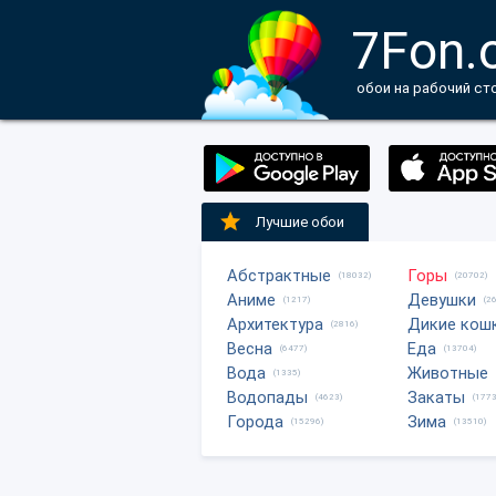
7Fon.
обои на рабочий ст
Лучшие обои
Абстрактные
Горы
(18032)
(20702)
Аниме
Девушки
(1217)
(2
Архитектура
Дикие кош
(2816)
Весна
Еда
(6477)
(13704)
Вода
Животные
(1335)
Водопады
Закаты
(4623)
(1773
Города
Зима
(15296)
(13510)