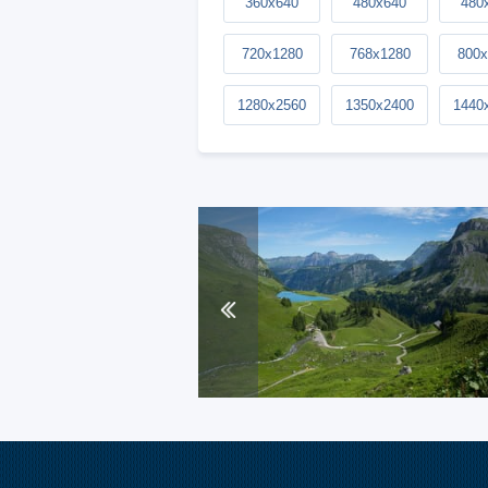
360x640
480x640
480
720x1280
768x1280
800x
1280x2560
1350x2400
1440