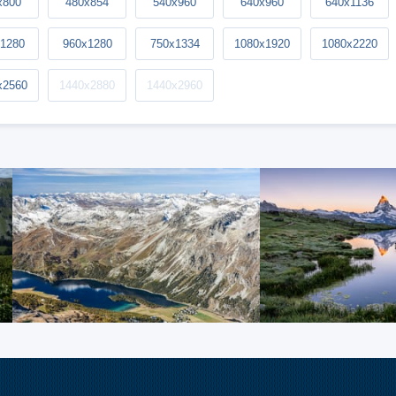
x800
480x854
540x960
640x960
640x1136
1280
960x1280
750x1334
1080x1920
1080x2220
x2560
1440x2880
1440x2960