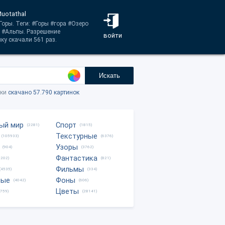
uotathal
Горы. Теги: #Горы #гора #Озеро
 #Альпы. Разрешение
войти
ку скачали 561 раз.
Искать
тки
скачано 57.790 картинок
ый мир
Спорт
(2281)
(1815)
Текстурные
(105933)
(6376)
Узоры
(904)
(3762)
Фантастика
0202)
(821)
Фильмы
(4535)
(334)
ные
Фоны
(4042)
(606)
Цветы
8759)
(28141)