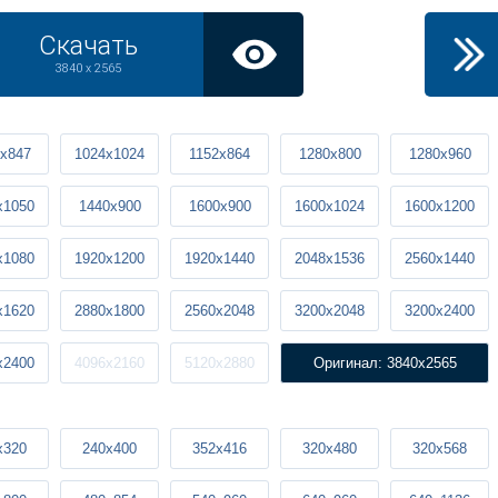
Скачать
3840 x 2565
x847
1024x1024
1152x864
1280x800
1280x960
x1050
1440x900
1600x900
1600x1024
1600x1200
x1080
1920x1200
1920x1440
2048x1536
2560x1440
x1620
2880x1800
2560x2048
3200x2048
3200x2400
x2400
4096x2160
5120x2880
Оригинал: 3840x2565
x320
240x400
352x416
320x480
320x568