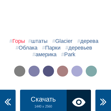
#
Горы
#
штаты
#
Glacier
#
дерева
#
Облака
#
Парки
#
деревьев
#
америка
#
Park
Скачать
1440 x 2560