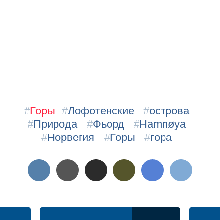
#
Горы
#
Лофотенские
#
острова
#
Природа
#
Фьорд
#
Hamnøya
#
Норвегия
#
Горы
#
гора