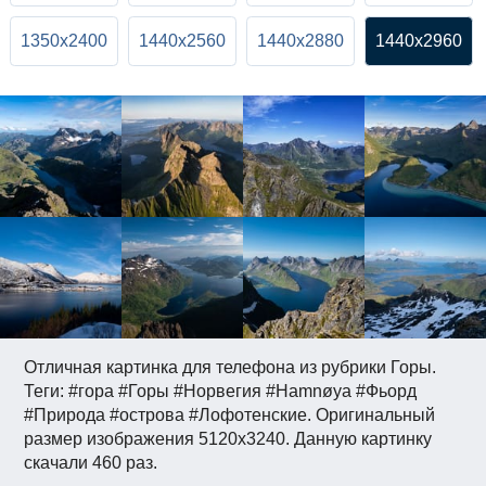
1350x2400
1440x2560
1440x2880
1440x2960
Отличная картинка для телефона из рубрики Горы.
Теги: #гора #Горы #Норвегия #Hamnøya #Фьорд
#Природа #острова #Лофотенские. Оригинальный
размер изображения 5120x3240. Данную картинку
скачали 460 раз.