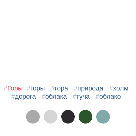
#
Горы
#
горы
#
гора
#
природа
#
холм
#
дорога
#
облака
#
туча
#
облако