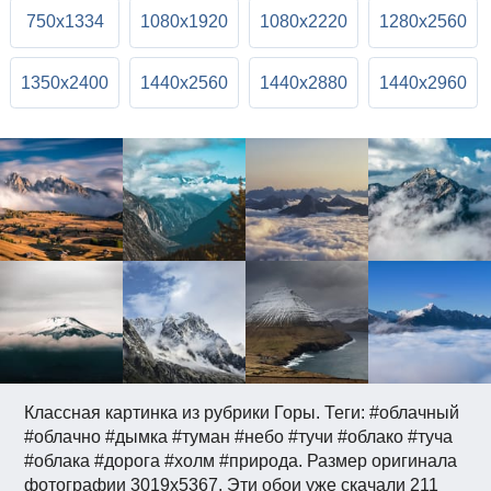
750x1334
1080x1920
1080x2220
1280x2560
1350x2400
1440x2560
1440x2880
1440x2960
Классная картинка из рубрики Горы. Теги: #облачный
#облачно #дымка #туман #небо #тучи #облако #туча
#облака #дорога #холм #природа. Размер оригинала
фотографии 3019x5367. Эти обои уже скачали 211