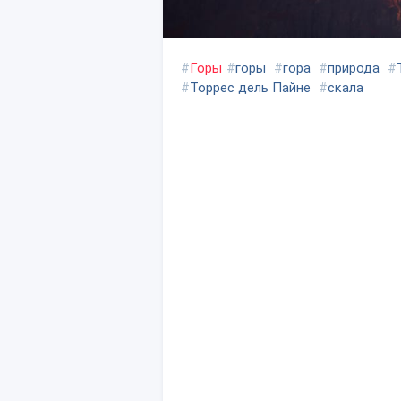
#
Горы
#
горы
#
гора
#
природа
#
#
Торрес дель Пайне
#
скала