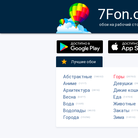
7Fon.
обои на рабочий ст
Лучшие обои
Абстрактные
Горы
(18032)
(20702)
Аниме
Девушки
(1217)
(2
Архитектура
Дикие кош
(2816)
Весна
Еда
(6477)
(13704)
Вода
Животные
(1335)
Водопады
Закаты
(4623)
(1773
Города
Зима
(15296)
(13510)