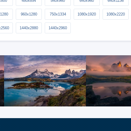
x800
480x854
540x960
640x960
640x1136
1280
960x1280
750x1334
1080x1920
1080x2220
x2560
1440x2880
1440x2960