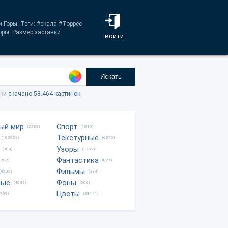
 Горы. Теги: #скала #Торрес
оры. Размер заставки
войти
Искать
тки
скачано 58.464 картинок
ый мир
Спорт
(2281)
(1815)
Текстурные
(105933)
(6376)
Узоры
(904)
(3762)
Фантастика
0202)
(821)
Фильмы
(4535)
(334)
ные
Фоны
(4042)
(606)
Цветы
8759)
(28141)