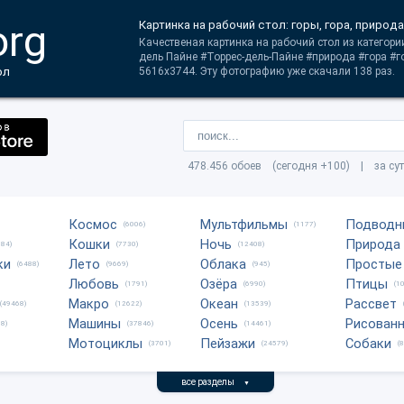
org
Картинка на рабочий стол: горы, гора, природа
Качественая картинка на рабочий стол из категории
дель Пайне #Торрес-дель-Пайне #природа #гора #г
ол
5616x3744. Эту фотографию уже скачали 138 раз.
478.456 обоев (сегодня +100) | за су
Космос
Мультфильмы
Подводн
(6006)
(1177)
Кошки
Ночь
Природа
684)
(7730)
(12408)
ки
Лето
Облака
Простые
(6488)
(9669)
(945)
Любовь
Озёра
Птицы
(1791)
(6990)
(1
Макро
Океан
Рассвет
(49468)
(12622)
(13539)
Машины
Осень
Рисован
8)
(37846)
(14461)
Мотоциклы
Пейзажи
Собаки
(3701)
(24579)
(
все разделы
▼