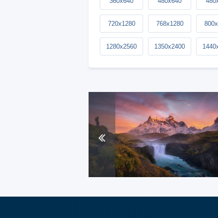
360x640
480x640
480
720x1280
768x1280
800x
1280x2560
1350x2400
1440