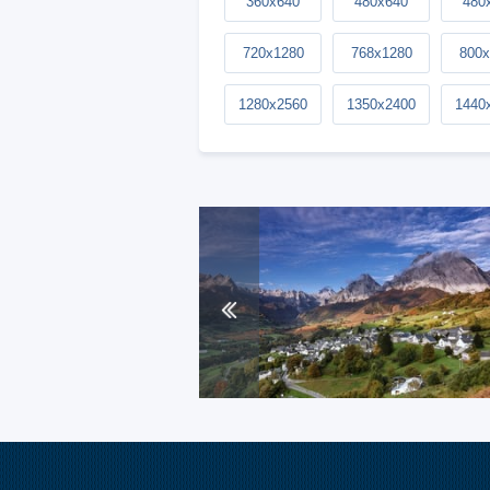
360x640
480x640
480
720x1280
768x1280
800x
1280x2560
1350x2400
1440