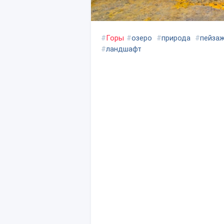
#
Горы
#
озеро
#
природа
#
пейза
#
ландшафт