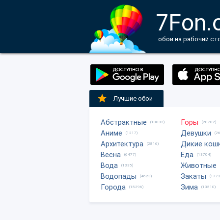
7Fon.
обои на рабочий ст
Лучшие обои
Абстрактные
Горы
(18032)
(20702)
Аниме
Девушки
(1217)
(2
Архитектура
Дикие кош
(2816)
Весна
Еда
(6477)
(13704)
Вода
Животные
(1335)
Водопады
Закаты
(4623)
(1773
Города
Зима
(15296)
(13510)