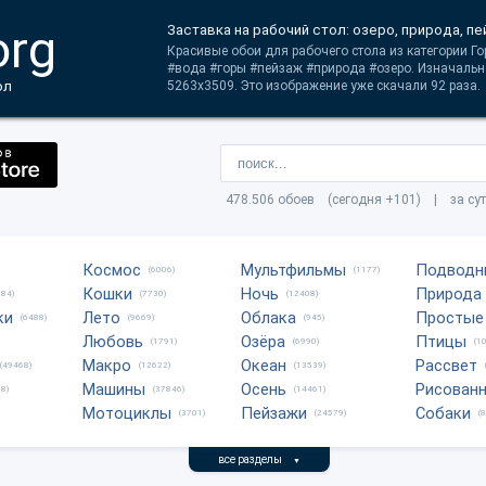
org
Заставка на рабочий стол: озеро, природа, пе
Красивые обои для рабочего стола из категории Го
#вода #горы #пейзаж #природа #озеро. Изначальн
ол
5263x3509. Это изображение уже скачали 92 раза.
478.506 обоев (сегодня +101) | за су
Космос
Мультфильмы
Подводн
(6006)
(1177)
Кошки
Ночь
Природа
684)
(7730)
(12408)
ки
Лето
Облака
Простые
(6488)
(9669)
(945)
Любовь
Озёра
Птицы
(1791)
(6990)
(1
Макро
Океан
Рассвет
(49468)
(12622)
(13539)
Машины
Осень
Рисован
8)
(37846)
(14461)
Мотоциклы
Пейзажи
Собаки
(3701)
(24579)
(
все разделы
▼