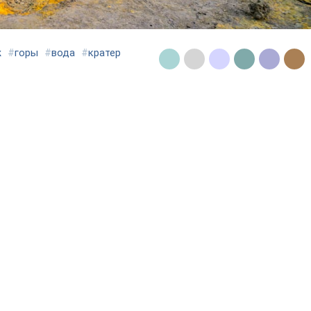
ж
#
горы
#
вода
#
кратер