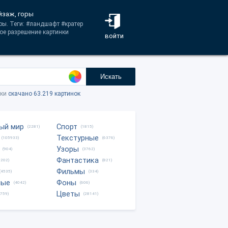
йзаж, горы
ры. Теги: #ландшафт #кратер
ое разрешение картинки
войти
Искать
тки
скачано 63.219 картинок
ый мир
Спорт
(2281)
(1815)
Текстурные
(105933)
(6376)
Узоры
(904)
(3762)
Фантастика
0202)
(821)
Фильмы
(4535)
(334)
ные
Фоны
(4042)
(606)
Цветы
8759)
(28141)