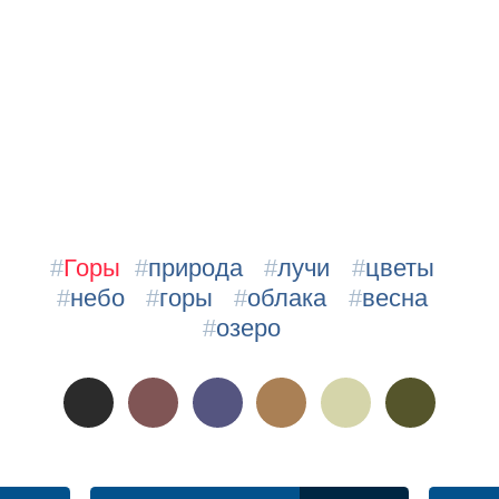
#
Горы
#
природа
#
лучи
#
цветы
#
небо
#
горы
#
облака
#
весна
#
озеро