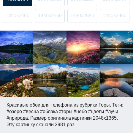
1350x2400
1440x2560
1440x2880
1440x2960
Красивые обои для телефона из рубрики Горы. Теги:
#озеро #весна #облака #горы #небо #цветы #лучи
#природа. Размер оригинала картинки 2048x1365.
Эту картинку скачали 2981 раз.