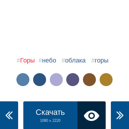
#
Горы
#
небо
#
облака
#
горы
Скачать
1080 x 2220