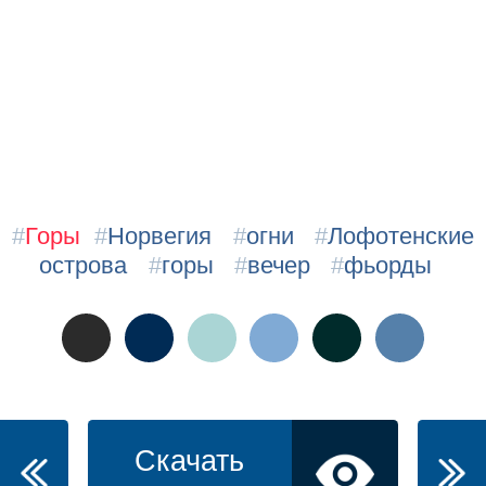
#
Горы
#
Норвегия
#
огни
#
Лофотенские
острова
#
горы
#
вечер
#
фьорды
Скачать