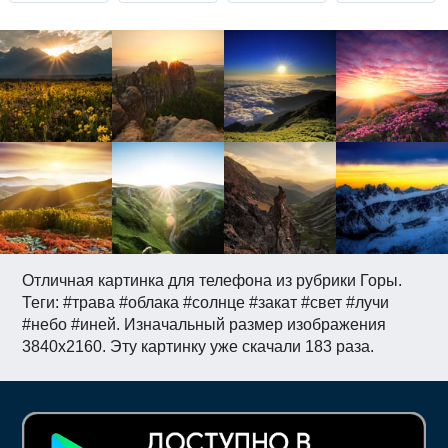
Отличная картинка для телефона из рубрики Горы.
Теги: #трава #облака #солнце #закат #свет #лучи
#небо #иней. Изначальный размер изображения
3840x2160. Эту картинку уже скачали 183 раза.