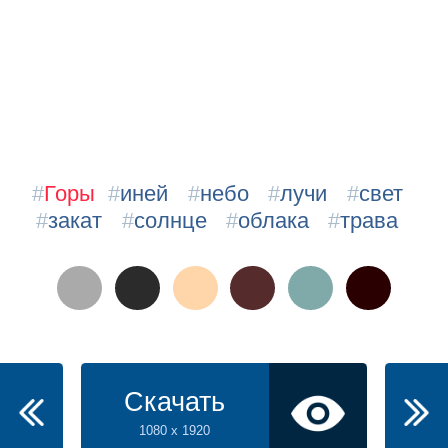
#
Горы
#
иней
#
небо
#
лучи
#
свет
#
закат
#
солнце
#
облака
#
трава
Скачать
1080 x 1920