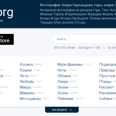
Фотография: Озеро Герольдзее, горы, озеро, 
org
Интересная фотография из раздела Горы. Теги: #се
#Южный Тироль #Партенкирхен #Бавария #Альпы #
#озеро #горы #Озеро Герольдзее. Размер оригинала
ол
Текущие обои скачали 275 раз.
478.643 обоев (сегодня +100) | за су
Космос
Мультфильмы
Подводн
(6006)
(1177)
Кошки
Ночь
Природа
684)
(7730)
(12410)
ки
Лето
Облака
Простые
(6487)
(9677)
(945)
Любовь
Озёра
Птицы
(1791)
(6990)
(1
Макро
Океан
Рассвет
(49474)
(12626)
(13542)
Машины
Осень
Рисован
0)
(37847)
(14466)
Мотоциклы
Пейзажи
Собаки
(3701)
(24611)
(
все разделы
▼