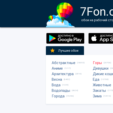
7Fon.
обои на рабочий ст
Лучшие обои
Абстрактные
Горы
(18053)
(20706)
Аниме
Девушки
(1217)
(2
Архитектура
Дикие кош
(2816)
Весна
Еда
(6482)
(13708)
Вода
Животные
(1335)
Водопады
Закаты
(4624)
(1775
Города
Зима
(15296)
(13513)