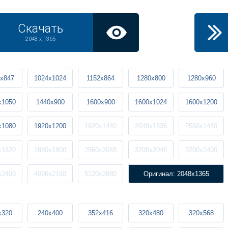
Скачать
2048 x 1365
x847
1024x1024
1152x864
1280x800
1280x960
x1050
1440x900
1600x900
1600x1024
1600x1200
x1080
1920x1200
1920x1440
2048x1536
2560x1440
x1620
2880x1800
2560x2048
3200x2048
3200x2400
x2400
4096x2160
5120x2880
Оригинал: 2048x1365
x320
240x400
352x416
320x480
320x568