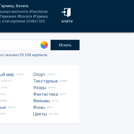
Гармиш, Bavaria
льская местность #Geroldsee
Германия #Bavaria #Гармиш
войти
 этой картинки 2048x1365.
Искать
тки
скачано 59.598 картинок
ый мир
Спорт
(2282)
(1815)
Текстурные
(105976)
(6380)
Узоры
(904)
(3762)
Фантастика
0205)
(821)
Фильмы
(4540)
(334)
ные
Фоны
(4052)
(609)
Цветы
8759)
(28149)