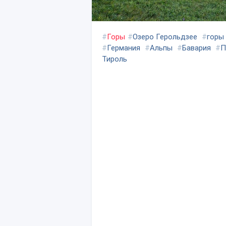
#
Горы
#
Озеро Герольдзее
#
горы
#
Германия
#
Альпы
#
Бавария
#
П
Тироль