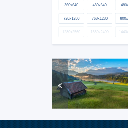
360x640
480x640
480
720x1280
768x1280
800x
1280x2560
1350x2400
1440