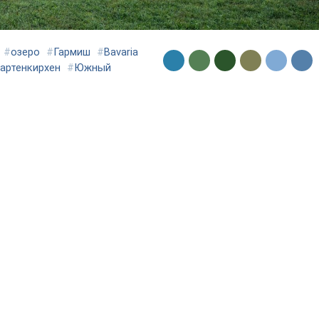
#
озеро
#
Гармиш
#
Bavaria
артенкирхен
#
Южный