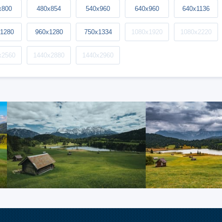
x800
480x854
540x960
640x960
640x1136
1280
960x1280
750x1334
1080x1920
1080x2220
x2560
1440x2880
1440x2960