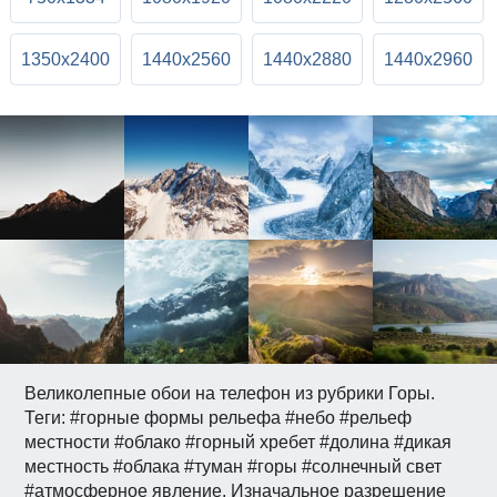
1350x2400
1440x2560
1440x2880
1440x2960
Великолепные обои на телефон из рубрики Горы.
Теги: #горные формы рельефа #небо #рельеф
местности #облако #горный хребет #долина #дикая
местность #облака #туман #горы #солнечный свет
#атмосферное явление. Изначальное разрешение