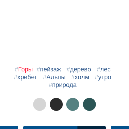
#
Горы
#
пейзаж
#
дерево
#
лес
#
хребет
#
Альпы
#
холм
#
утро
#
природа