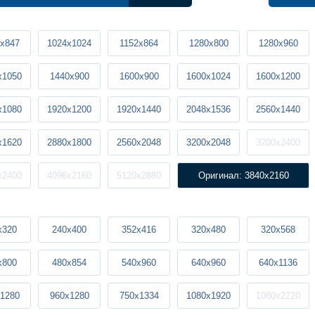
x847
1024x1024
1152x864
1280x800
1280x960
x1050
1440x900
1600x900
1600x1024
1600x1200
x1080
1920x1200
1920x1440
2048x1536
2560x1440
x1620
2880x1800
2560x2048
3200x2048
3200x2400
x2400
4096x2160
5120x2880
Оригинал: 3840x2160
x320
240x400
352x416
320x480
320x568
x800
480x854
540x960
640x960
640x1136
1280
960x1280
750x1334
1080x1920
1080x2220