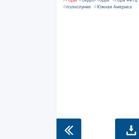
#
Горы
#
Серро-Торре
#
гора Фитц
#
полнолуние
#
Южная Америка