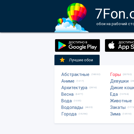
7Fon.
обои на рабочий ст
Лучшие обои
Абстрактные
Горы
(18032)
(20702)
Аниме
Девушки
(1217)
(2
Архитектура
Дикие кош
(2816)
Весна
Еда
(6477)
(13704)
Вода
Животные
(1335)
Водопады
Закаты
(4623)
(1773
Города
Зима
(15296)
(13510)