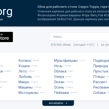
org
Обои для рабочего стола: Серро-Торре, гора 
Отличная картинка для рабочего стола из каталог
#полнолуние #горные вершины #гора Фитц Рой #Се
ол
изображения 3840x2160. Данную картинку уже скач
478.506 обоев (сегодня +101) | за су
Космос
Мультфильмы
Подводн
(6006)
(1177)
Кошки
Ночь
Природа
684)
(7730)
(12408)
ки
Лето
Облака
Простые
(6488)
(9669)
(945)
Любовь
Озёра
Птицы
(1791)
(6990)
(1
Макро
Океан
Рассвет
(49468)
(12622)
(13539)
Машины
Осень
Рисован
8)
(37846)
(14461)
Мотоциклы
Пейзажи
Собаки
(3701)
(24579)
(
все разделы
▼