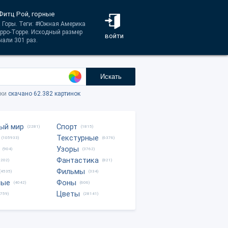
Фитц Рой, горные
а Горы. Теги: #Южная Америка
рро-Торре. Исходный размер
войти
али 301 раз.
Искать
тки
скачано 62.382 картинок
ый мир
Спорт
(2281)
(1815)
Текстурные
(105933)
(6376)
Узоры
(904)
(3762)
Фантастика
0202)
(821)
Фильмы
(4535)
(334)
ные
Фоны
(4042)
(606)
Цветы
8759)
(28141)