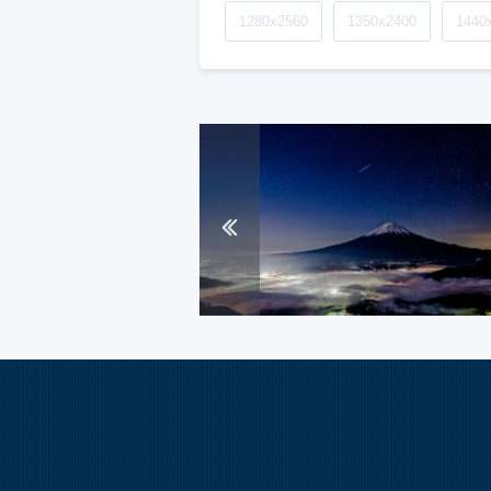
1280x2560
1350x2400
1440