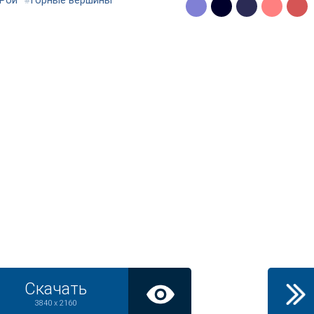
 Рой
#
горные вершины
Скачать
3840 x 2160