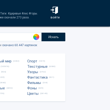
Теги: #деревья #лес #горы.
войти
же скачали 273 раза.
Искать
ки
скачано 60.447 картинок
ый мир
Спорт
(2282)
(1815)
Текстурные
(105976)
(6380)
Узоры
(904)
(3762)
Фантастика
0205)
(821)
Фильмы
(4540)
(334)
ные
Фоны
(4052)
(609)
Цветы
8759)
(28149)