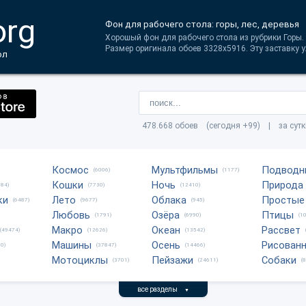
org
Фон для рабочего стола: горы, лес, деревья
Хорошый фон для рабочего стола из рубрики Горы. 
Размер оригинала обоев 3328x5916. Эту заставку у
ол
478.668 обоев (сегодня +99) | за сут
Космос
Мультфильмы
Подводн
(6006)
(1177)
Кошки
Ночь
Природа
684)
(7730)
(12410)
ки
Лето
Облака
Простые
(6487)
(9677)
(945)
Любовь
Озёра
Птицы
(1791)
(6990)
(1
Макро
Океан
Рассвет
(49474)
(12626)
(13542)
Машины
Осень
Рисован
0)
(37847)
(14466)
Мотоциклы
Пейзажи
Собаки
(3701)
(24611)
(
все разделы
▼