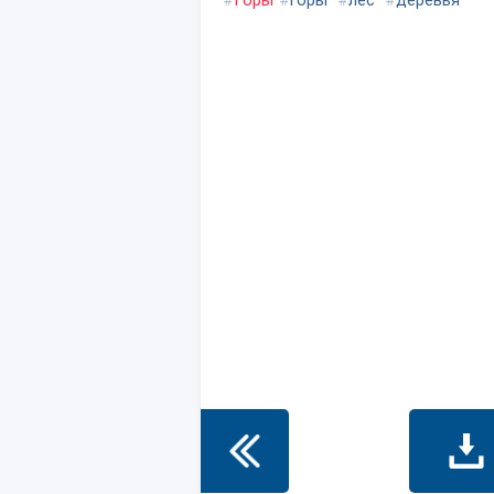
#
Горы
#
горы
#
лес
#
деревья