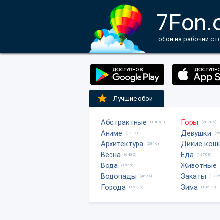
7Fon.
обои на рабочий ст
Лучшие обои
Абстрактные
Горы
(18053)
(20706)
Аниме
Девушки
(1217)
(2
Архитектура
Дикие кош
(2816)
Весна
Еда
(6482)
(13708)
Вода
Животные
(1335)
Водопады
Закаты
(4624)
(1775
Города
Зима
(15296)
(13513)