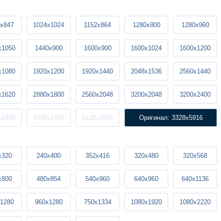
x847
1024x1024
1152x864
1280x800
1280x960
x1050
1440x900
1600x900
1600x1024
1600x1200
x1080
1920x1200
1920x1440
2048x1536
2560x1440
x1620
2880x1800
2560x2048
3200x2048
3200x2400
x2400
4096x2160
5120x2880
Оригинал: 3328x5916
x320
240x400
352x416
320x480
320x568
x800
480x854
540x960
640x960
640x1136
1280
960x1280
750x1334
1080x1920
1080x2220