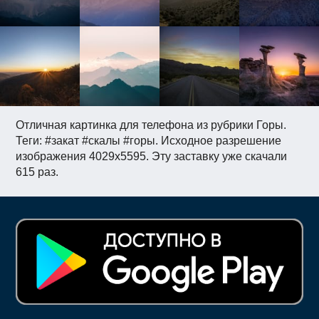
Отличная картинка для телефона из рубрики Горы.
Теги: #закат #скалы #горы. Исходное разрешение
изображения 4029x5595. Эту заставку уже скачали
615 раз.