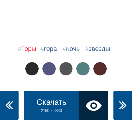
#
Горы
#
гора
#
ночь
#
звезды
Скачать
2160 x 3840