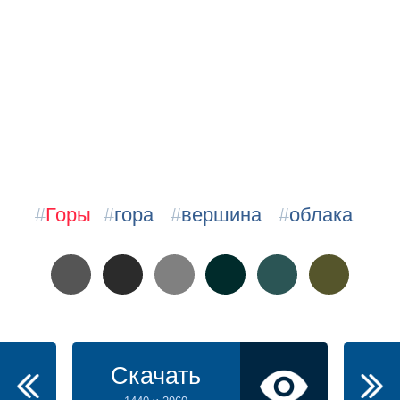
#
Горы
#
гора
#
вершина
#
облака
Скачать