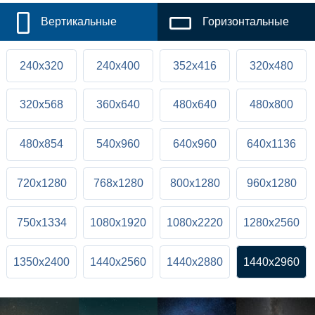
Вертикальные
Горизонтальные
240x320
240x400
352x416
320x480
320x568
360x640
480x640
480x800
480x854
540x960
640x960
640x1136
720x1280
768x1280
800x1280
960x1280
750x1334
1080x1920
1080x2220
1280x2560
1350x2400
1440x2560
1440x2880
1440x2960