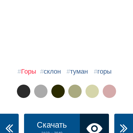
#
Горы
#
склон
#
туман
#
горы
Скачать