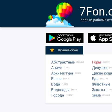
7Fon.
обои на рабочий ст
Лучшие обои
Абстрактные
Горы
(18058)
(20709)
Аниме
Девушки
(1217)
(2
Архитектура
Дикие кош
(2816)
Весна
Еда
(6483)
(13710)
Вода
Животные
(1335)
Водопады
Закаты
(4625)
(1775
Города
Зима
(15298)
(13514)