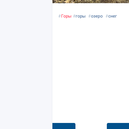
#
Горы
#
горы
#
озеро
#
снег