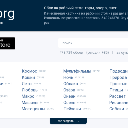
org
Обои на рабочий стол: горы, озеро, снег
Качественая картинка на рабочий стол из раздела Г
Изначальное разрешение заставки 5402x3376. Эту
ол
раз.
478.729 обоев (сегодня +85) | за сут
Космос
Мультфильмы
Подводн
(6007)
(1177)
Кошки
Ночь
Природа
684)
(7731)
(12414)
ки
Лето
Облака
Простые
(6487)
(9683)
(945)
Любовь
Озёра
Птицы
(1791)
(6990)
(1
Макро
Океан
Рассвет
(49479)
(12627)
(13544)
Машины
Осень
Рисован
4)
(37848)
(14469)
Мотоциклы
Пейзажи
Собаки
(3701)
(24624)
(
все разделы
▼