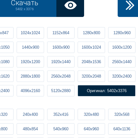
Скачать
5402 x 3376
x847
1024x1024
1152x864
1280x800
1280x960
x1050
1440x900
1600x900
1600x1024
1600x1200
x1080
1920x1200
1920x1440
2048x1536
2560x1440
x1620
2880x1800
2560x2048
3200x2048
3200x2400
x2400
4096x2160
5120x2880
Оригинал: 5402x3376
x320
240x400
352x416
320x480
320x568
x800
480x854
540x960
640x960
640x1136