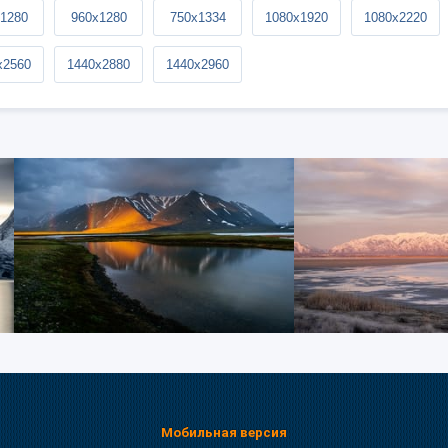
1280
960x1280
750x1334
1080x1920
1080x2220
x2560
1440x2880
1440x2960
Мобильная версия