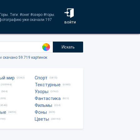
оры. Теги: #снег #озеро #горы.
 фотографию уже скачали 197
войти
Искать
ки
скачано 59.719 картинок
ый мир
Спорт
(2282)
(1815)
Текстурные
(105994)
(6380)
Узоры
(904)
(3762)
Фантастика
0209)
(821)
Фильмы
(4540)
(334)
ные
Фоны
(4053)
(609)
Цветы
8759)
(28153)