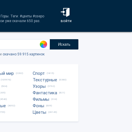
Горы. Теги: #цветы #озеро
войти
ои уже скачали 650 раз.
Искать
ки
скачано 59.915 картинок
ый мир
Спорт
(2282)
(1815)
Текстурные
(105976)
(6380)
Узоры
(904)
(3762)
Фантастика
0205)
(821)
Фильмы
(4540)
(334)
ные
Фоны
(4052)
(609)
Цветы
8759)
(28149)