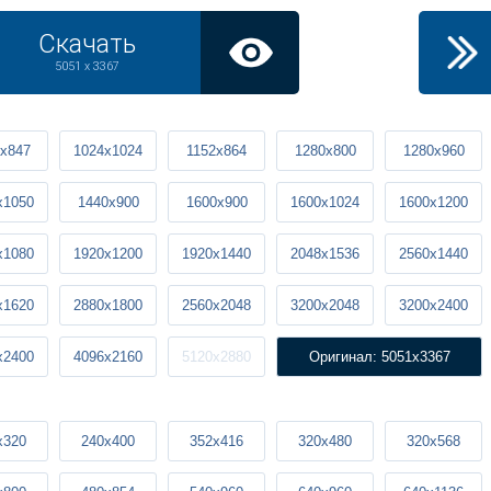
Скачать
5051 x 3367
x847
1024x1024
1152x864
1280x800
1280x960
x1050
1440x900
1600x900
1600x1024
1600x1200
x1080
1920x1200
1920x1440
2048x1536
2560x1440
x1620
2880x1800
2560x2048
3200x2048
3200x2400
x2400
4096x2160
5120x2880
Оригинал: 5051x3367
x320
240x400
352x416
320x480
320x568