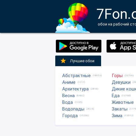
7Fon.
обои на рабочий ст
Лучшие обои
Абстрактные
Горы
(18053)
(20706)
Аниме
Девушки
(1217)
(2
Архитектура
Дикие кош
(2816)
Весна
Еда
(6482)
(13708)
Вода
Животные
(1335)
Водопады
Закаты
(4624)
(1775
Города
Зима
(15296)
(13513)