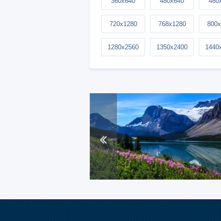
360x640
480x640
480
720x1280
768x1280
800x
1280x2560
1350x2400
1440