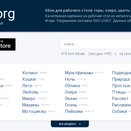
org
Обои для рабочего стола: горы, озеро, цветы
Качественая картинка на рабочий стол из каталога 
#горы. Разрешение заставки 5051x3367. Данные об
ол
478.664 обоев (сегодня +99) | за сут
Космос
Мультфильмы
Подводн
(6006)
(1177)
Кошки
Ночь
Природа
684)
(7730)
(12410)
ки
Лето
Облака
Простые
(6487)
(9677)
(945)
Любовь
Озёра
Птицы
(1791)
(6990)
(1
Макро
Океан
Рассвет
(49474)
(12626)
(13542)
Машины
Осень
Рисован
0)
(37847)
(14466)
Мотоциклы
Пейзажи
Собаки
(3701)
(24611)
(
все разделы
▼