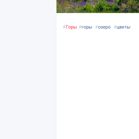
#
Горы
#
горы
#
озеро
#
цветы