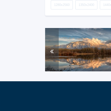
1280x2560
1350x2400
1440