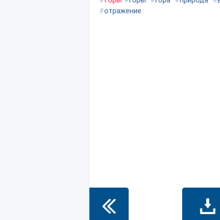
#
Горы
#
горы
#
гора
#
природа
#
#
отражение