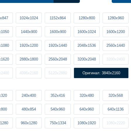
x847
1024x1024
1152x864
1280x800
1280x960
x1050
1440x900
1600x900
1600x1024
1600x1200
x1080
1920x1200
1920x1440
2048x1536
2560x1440
x1620
2880x1800
2560x2048
3200x2048
3200x2400
x2400
4096x2160
5120x2880
Оригинал: 3840x2160
x320
240x400
352x416
320x480
320x568
x800
480x854
540x960
640x960
640x1136
1280
960x1280
750x1334
1080x1920
1080x2220