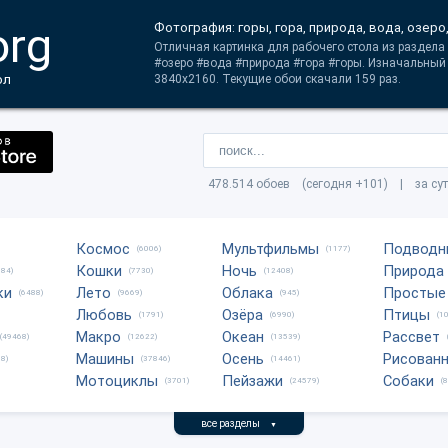
org
Фотография: горы, гора, природа, вода, озеро
Отличная картинка для рабочего стола из раздела 
#озеро #вода #природа #гора #горы. Изначальный
ол
3840x2160. Текущие обои скачали 159 раз.
478.514 обоев (сегодня +101) | за су
Космос
Мультфильмы
Подводн
(6006)
(1177)
Кошки
Ночь
Природа
684)
(7730)
(12408)
ки
Лето
Облака
Простые
(6488)
(9669)
(945)
Любовь
Озёра
Птицы
(1791)
(6990)
(1
Макро
Океан
Рассвет
(49468)
(12622)
(13539)
Машины
Осень
Рисован
8)
(37846)
(14461)
Мотоциклы
Пейзажи
Собаки
(3701)
(24579)
(
все разделы
▼