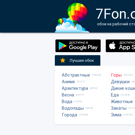
7Fon.
обои на рабочий ст
Лучшие обои
Абстрактные
Горы
(18032)
(20702)
Аниме
Девушки
(1217)
(2
Архитектура
Дикие кош
(2816)
Весна
Еда
(6477)
(13704)
Вода
Животные
(1335)
Водопады
Закаты
(4623)
(1773
Города
Зима
(15296)
(13510)