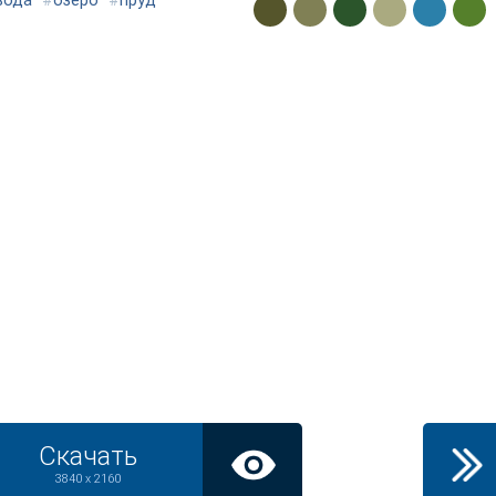
вода
#
озеро
#
пруд
Скачать
3840 x 2160