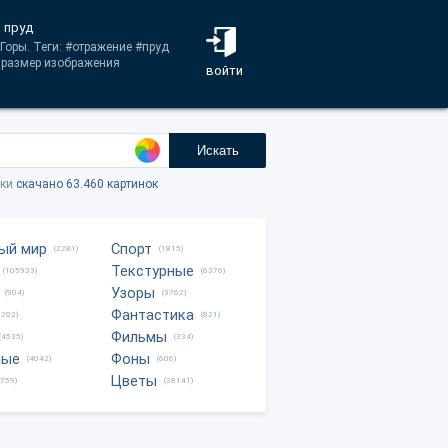
, пруд
Горы. Теги: #отражение #пруд
 размер изображения
войти
Искать
тки
скачано 63.460 картинок
ый мир
Спорт
(2281)
(1815)
Текстурные
(105933)
(6376)
Узоры
(904)
(3762)
Фантастика
0202)
(821)
Фильмы
(4535)
(334)
ные
Фоны
(4042)
(606)
Цветы
8759)
(28141)