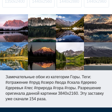
1350x2400
1440x2560
1440x2880
1440x2960
Замечательные обои из категории Горы. Теги:
#отражение #пруд #озеро #вода #скала #дерево
#деревья #лес #природа #гора #горы. Разрешение
оригинала данной картинки 3840x2160. Эту заставку
уже скачали 154 раза.