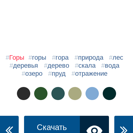
#
Горы
#
горы
#
гора
#
природа
#
лес
#
деревья
#
дерево
#
скала
#
вода
#
озеро
#
пруд
#
отражение
Скачать