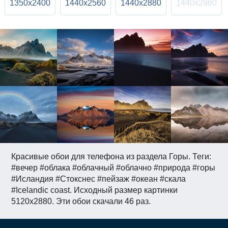
1350x2400
1440x2560
1440x2880
1440x2960
Красивые обои для телефона из раздела Горы. Теги:
#вечер #облака #облачный #облачно #природа #горы
#Исландия #Стокснес #пейзаж #океан #скала
#Icelandic coast. Исходный размер картинки
5120x2880. Эти обои скачали 46 раз.