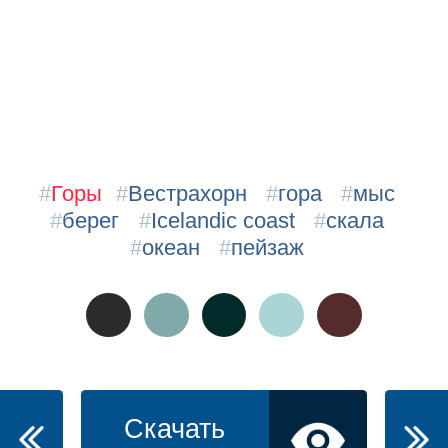
#
Горы
#
Вестрахорн
#
гора
#
мыс
#
берег
#
Icelandic coast
#
скала
#
океан
#
пейзаж
Скачать