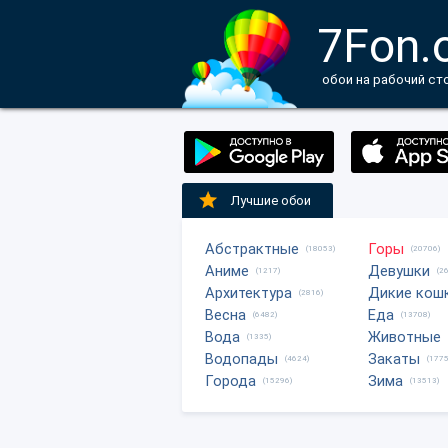
7Fon.
обои на рабочий ст
Лучшие обои
Абстрактные
Горы
(18053)
(20706)
Аниме
Девушки
(1217)
(2
Архитектура
Дикие кош
(2816)
Весна
Еда
(6482)
(13708)
Вода
Животные
(1335)
Водопады
Закаты
(4624)
(1775
Города
Зима
(15296)
(13513)