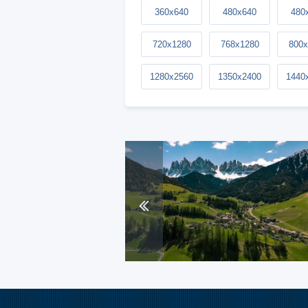
360x640
480x640
480
720x1280
768x1280
800x
1280x2560
1350x2400
1440