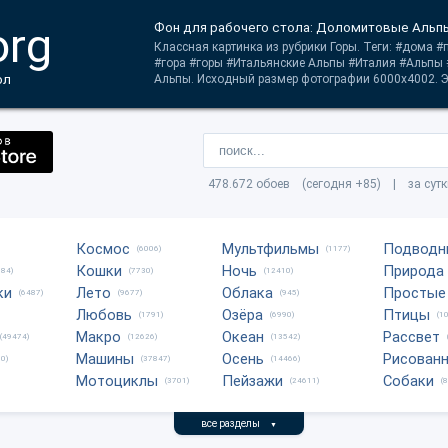
org
Фон для рабочего стола: Доломитовые Альп
Классная картинка из рубрики Горы. Теги: #дома 
#гора #горы #Итальянские Альпы #Италия #Альп
ол
Альпы. Исходный размер фотографии 6000x4002. Эт
478.672 обоев (сегодня +85) | за сут
Космос
Мультфильмы
Подводн
(6006)
(1177)
Кошки
Ночь
Природа
684)
(7730)
(12410)
ки
Лето
Облака
Простые
(6487)
(9677)
(945)
Любовь
Озёра
Птицы
(1791)
(6990)
(1
Макро
Океан
Рассвет
(49474)
(12626)
(13542)
Машины
Осень
Рисован
0)
(37847)
(14466)
Мотоциклы
Пейзажи
Собаки
(3701)
(24611)
(
все разделы
▼