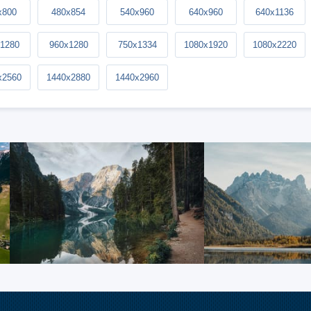
x800
480x854
540x960
640x960
640x1136
1280
960x1280
750x1334
1080x1920
1080x2220
x2560
1440x2880
1440x2960