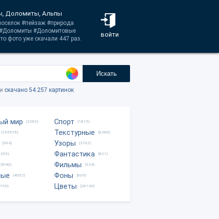
ы, Доломиты, Альпы
#поселок #пейзаж #природа
ы #Доломиты #Доломитовые
войти
о фото уже скачали 447 раз.
Искать
ки
скачано 54.257 картинок
ый мир
Спорт
(2282)
(1815)
Текстурные
(105976)
(6380)
Узоры
(904)
(3762)
Фантастика
0205)
(821)
Фильмы
(4540)
(334)
ные
Фоны
(4052)
(609)
Цветы
8759)
(28149)