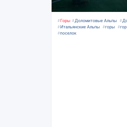
#
Горы
#
Доломитовые Альпы
#
Д
#
Итальянские Альпы
#
горы
#
гор
#
поселок