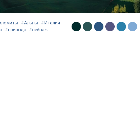
оломиты
#
Альпы
#
Италия
а
#
природа
#
пейзаж