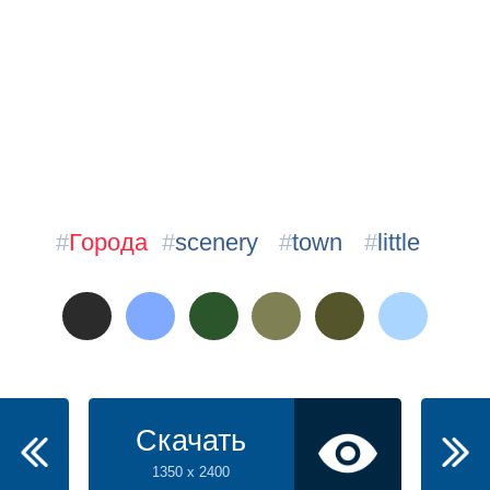
#
Города
#
scenery
#
town
#
little
Скачать
1350 x 2400