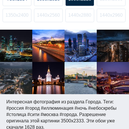
1350x2400
1440x2560
1440x2880
1440x2960
Интересная фотография из раздела Города. Теги:
#россия #город #иллюминация #ночь #небоскребы
#столица #сити #москва #города. Разрешение
оригинала этой картинки 3500x2333. Эти обои уже
скачали 1628 раз.