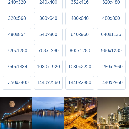
240x320
240x400
352x416
320x480
320x568
360x640
480x640
480x800
480x854
540x960
640x960
640x1136
720x1280
768x1280
800x1280
960x1280
750x1334
1080x1920
1080x2220
1280x2560
1350x2400
1440x2560
1440x2880
1440x2960