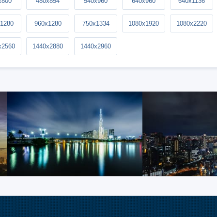
x800
480x854
540x960
640x960
640x1136
1280
960x1280
750x1334
1080x1920
1080x2220
x2560
1440x2880
1440x2960