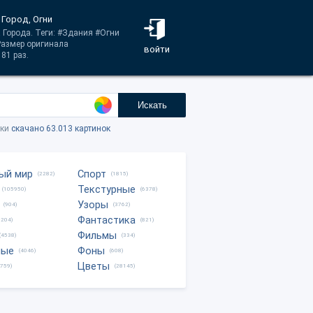
 Город, Огни
 Города. Теги: #Здания #Огни
Размер оригинала
войти
81 раз.
Искать
тки
скачано 63.013 картинок
ый мир
Спорт
(2282)
(1815)
Текстурные
(105950)
(6378)
Узоры
(904)
(3762)
Фантастика
0204)
(821)
Фильмы
(4538)
(334)
ные
Фоны
(4046)
(608)
Цветы
8759)
(28145)