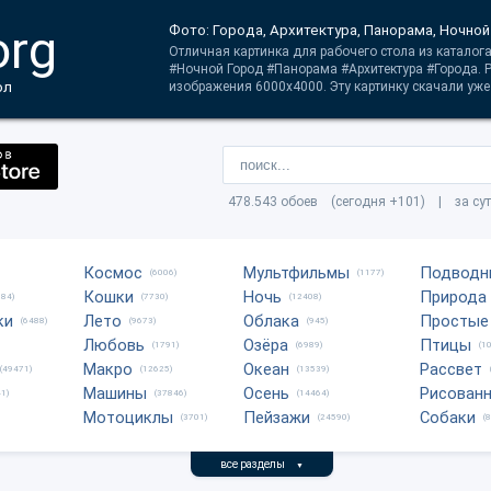
org
Фото: Города, Архитектура, Панорама, Ночной
Отличная картинка для рабочего стола из каталога
#Ночной Город #Панорама #Архитектура #Города. 
ол
изображения 6000x4000. Эту картинку скачали уже 
478.543 обоев (сегодня +101) | за су
Космос
Мультфильмы
Подводн
(6006)
(1177)
Кошки
Ночь
Природа
684)
(7730)
(12408)
ки
Лето
Облака
Простые
(6488)
(9673)
(945)
Любовь
Озёра
Птицы
(1791)
(6989)
(1
Макро
Океан
Рассвет
(49471)
(12625)
(13539)
Машины
Осень
Рисован
1)
(37846)
(14464)
Мотоциклы
Пейзажи
Собаки
(3701)
(24590)
(
все разделы
▼