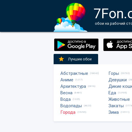
7Fon.
обои на рабочий ст
Лучшие обои
Абстрактные
Горы
(18042)
(20702)
Аниме
Девушки
(1217)
(2
Архитектура
Дикие кош
(2816)
Весна
Еда
(6481)
(13705)
Вода
Животные
(1335)
Водопады
Закаты
(4623)
(1774
Города
Зима
(15295)
(13511)