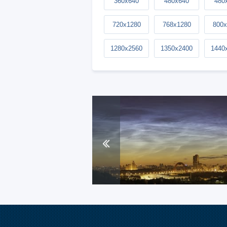
360x640
480x640
480
720x1280
768x1280
800x
1280x2560
1350x2400
1440