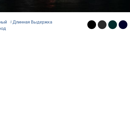
ный
#
Длинная Выдержка
род