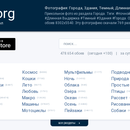
org
Фотография: Города, Здания, Темный, Длинна
Прикольное фото из раздела Города. Теги: #Ночно
#Длинная Выдержка #Темный #Здания #Города. О
ол
обоев 8302x5540. Эту фотографию скачали 769 раз
478.654 обоев (сегодня +100) | за су
Космос
Мультфильмы
Подводн
(6006)
(1177)
Кошки
Ночь
Природа
684)
(7730)
(12410)
ки
Лето
Облака
Простые
(6487)
(9677)
(945)
Любовь
Озёра
Птицы
(1791)
(6990)
(1
Макро
Океан
Рассвет
(49474)
(12626)
(13542)
Машины
Осень
Рисован
0)
(37847)
(14466)
Мотоциклы
Пейзажи
Собаки
(3701)
(24611)
(
все разделы
▼