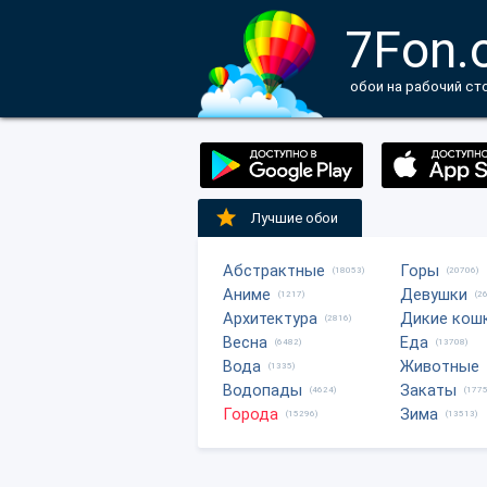
7Fon.
обои на рабочий ст
Лучшие обои
Абстрактные
Горы
(18053)
(20706)
Аниме
Девушки
(1217)
(2
Архитектура
Дикие кош
(2816)
Весна
Еда
(6482)
(13708)
Вода
Животные
(1335)
Водопады
Закаты
(4624)
(1775
Города
Зима
(15296)
(13513)