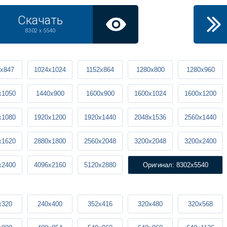
Скачать
8302 x 5540
x847
1024x1024
1152x864
1280x800
1280x960
x1050
1440x900
1600x900
1600x1024
1600x1200
x1080
1920x1200
1920x1440
2048x1536
2560x1440
x1620
2880x1800
2560x2048
3200x2048
3200x2400
x2400
4096x2160
5120x2880
Оригинал: 8302x5540
x320
240x400
352x416
320x480
320x568