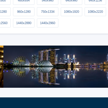
x800
480x854
540x960
640x960
640x1136
1280
960x1280
750x1334
1080x1920
1080x2220
x2560
1440x2880
1440x2960