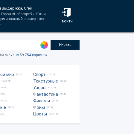
я Выдержка, Огни
й Город #Небоскребы #Огни
ригинальный размер этих
войти
.
Искать
тки
скачано 59.754 картинок
ый мир
Спорт
(2282)
(1815)
Текстурные
(105976)
(6380)
Узоры
(904)
(3762)
Фантастика
0205)
(821)
Фильмы
(4540)
(334)
ные
Фоны
(4052)
(609)
Цветы
8759)
(28149)