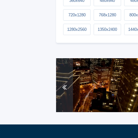
360x640
480x640
480
720x1280
768x1280
800x
1280x2560
1350x2400
1440