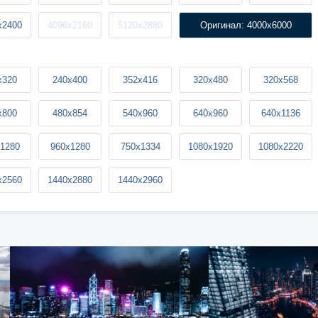
x2400
4096x2160
5120x2880
Оригинал: 4000x6000
x320
240x400
352x416
320x480
320x568
x800
480x854
540x960
640x960
640x1136
1280
960x1280
750x1334
1080x1920
1080x2220
x2560
1440x2880
1440x2960