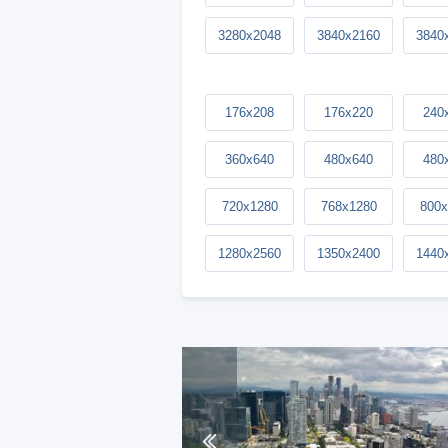
3280x2048
3840x2160
3840
176x208
176x220
240
360x640
480x640
480
720x1280
768x1280
800x
1280x2560
1350x2400
1440