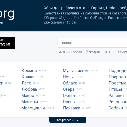
org
Обои для рабочего стола: Города, Небоскреб,
Качественая картинка на рабочий стол из каталога
#Дорога #Здания #Небоскреб #Города. Разрешение
ол
уже скачали 416 раз.
478.598 обоев (сегодня +101) | за су
Космос
Мультфильмы
Подводн
(6006)
(1177)
Кошки
Ночь
Природа
684)
(7730)
(12408)
ки
Лето
Облака
Простые
(6488)
(9673)
(945)
Любовь
Озёра
Птицы
(1791)
(6989)
(1
Макро
Океан
Рассвет
(49471)
(12625)
(13539)
Машины
Осень
Рисован
1)
(37846)
(14464)
Мотоциклы
Пейзажи
Собаки
(3701)
(24590)
(
все разделы
▼