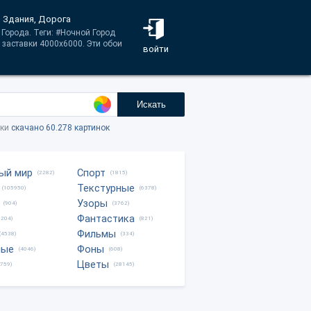
 Здания, Дорога
 Города. Теги: #Ночной Город
 заставки 4000x6000. Эти обои
войти
Искать
тки
скачано 60.278 картинок
ый мир
Спорт
(2282)
(1815)
Текстурные
(105950)
(6378)
Узоры
(904)
(3762)
Фантастика
0204)
(821)
Фильмы
(4538)
(334)
ные
Фоны
(4046)
(608)
Цветы
8759)
(28145)