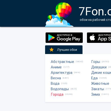
7Fon.
обои на рабочий ст
Лучшие обои
Абстрактные
Горы
(18042)
(20702)
Аниме
Девушки
(1217)
(2
Архитектура
Дикие кош
(2816)
Весна
Еда
(6481)
(13705)
Вода
Животные
(1335)
Водопады
Закаты
(4623)
(1774
Города
Зима
(15295)
(13511)