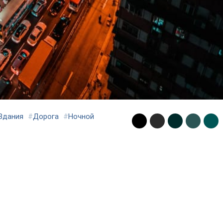
Здания
#
Дорога
#
Ночной