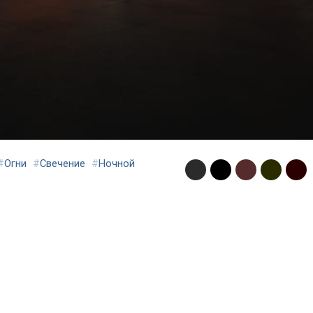
#
Огни
#
Свечение
#
Ночной