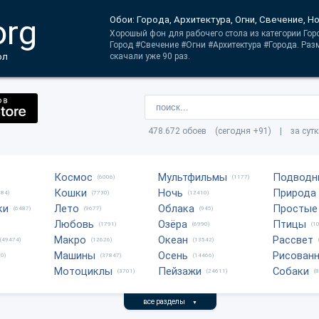
org
Обои: Города, Архитектура, Огни, Свечение, Н
Хорошый фон для рабочего стола из категории Гор
Город #Свечение #Огни #Архитектура #Города. Раз
ол
скачали уже 90 раз.
478.672 обоев (сегодня +91) | за сут
Космос
Мультфильмы
Подводн
(6006)
(1177)
Кошки
Ночь
Природа
684)
(7730)
(12410)
ки
Лето
Облака
Простые
(6487)
(9677)
(945)
Любовь
Озёра
Птицы
(1791)
(6990)
(1
Макро
Океан
Рассвет
(49474)
(12626)
(13542)
Машины
Осень
Рисован
0)
(37847)
(14466)
Мотоциклы
Пейзажи
Собаки
(3701)
(24611)
(
все разделы
▼