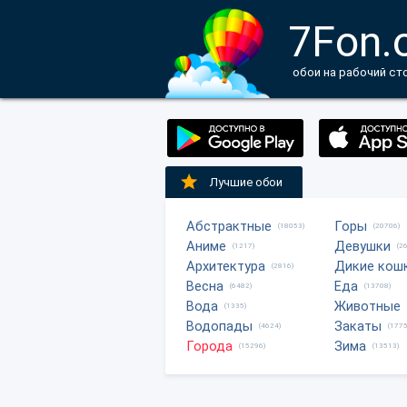
7Fon.
обои на рабочий ст
Лучшие обои
Абстрактные
Горы
(18053)
(20706)
Аниме
Девушки
(1217)
(2
Архитектура
Дикие кош
(2816)
Весна
Еда
(6482)
(13708)
Вода
Животные
(1335)
Водопады
Закаты
(4624)
(1775
Города
Зима
(15296)
(13513)