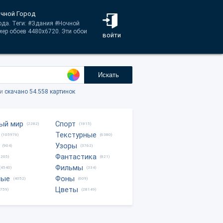
очной Город
ода. Теги: #Здания #Ночной
мер обоев 4480x6720. Эти обои
войти
Искать
ки
скачано 54.558 картинок
ый мир
Спорт
(2282)
(1815)
Текстурные
(105976)
(6380)
Узоры
(904)
(3762)
Фантастика
0205)
(821)
Фильмы
(4540)
(334)
ные
Фоны
(4052)
(609)
Цветы
8759)
(28149)