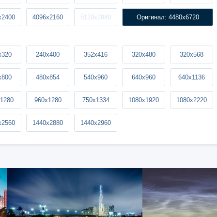
x2400
4096x2160
5120x2880
Оригинал: 4480x6720
x320
240x400
352x416
320x480
320x568
x800
480x854
540x960
640x960
640x1136
1280
960x1280
750x1334
1080x1920
1080x2220
x2560
1440x2880
1440x2960