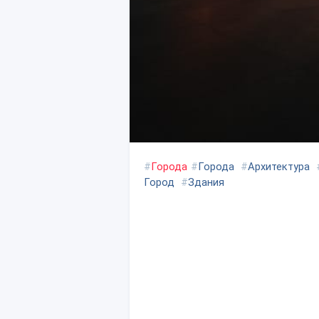
#
Города
#
Города
#
Архитектура
Город
#
Здания