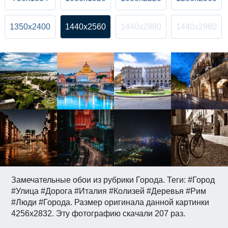
1350x2400
1440x2560
1440x2880
1440x2960
Замечательные обои из рубрики Города. Теги: #Город
#Улица #Дорога #Италия #Колизей #Деревья #Рим
#Люди #Города. Размер оригинала данной картинки
4256x2832. Эту фотографию скачали 207 раз.