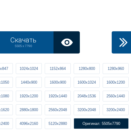
Скачать
5505 x 7790
x847
1024x1024
1152x864
1280x800
1280x960
x1050
1440x900
1600x900
1600x1024
1600x1200
x1080
1920x1200
1920x1440
2048x1536
2560x1440
x1620
2880x1800
2560x2048
3200x2048
3200x2400
x2400
4096x2160
5120x2880
Оригинал: 5505x7790