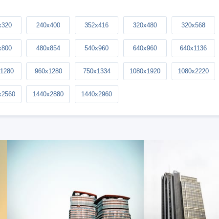
x320
240x400
352x416
320x480
320x568
x800
480x854
540x960
640x960
640x1136
1280
960x1280
750x1334
1080x1920
1080x2220
x2560
1440x2880
1440x2960