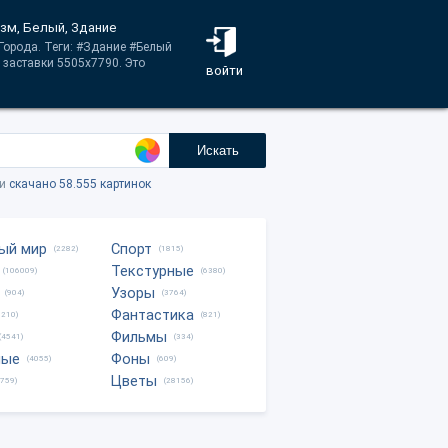
изм, Белый, Здание
 Города. Теги: #Здание #Белый
заставки 5505x7790. Это
войти
Искать
ки
скачано 58.555 картинок
ый мир
Спорт
(2282)
(1815)
Текстурные
(106009)
(6380)
Узоры
(904)
(3764)
Фантастика
0210)
(821)
Фильмы
(4541)
(334)
ные
Фоны
(4055)
(609)
Цветы
8759)
(28156)