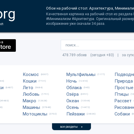
org
Обои на рабочий стол: Архитектура, Минимал
Качественая картинка на рабочий стол из раздела
#Минимализм #Архитектура. Оригинальный размер 
ол
изображение уже скачали 34 раза.
478.789 обоев (сегодня +83) | за сут
Космос
Мультфильмы
Подводн
(6007)
(1177)
Кошки
Ночь
Природа
684)
(7731)
(12416)
ки
Лето
Облака
Простые
(6487)
(9684)
(945)
Любовь
Озёра
Птицы
(1791)
(6991)
(1
Макро
Океан
Рассвет
(49483)
(12628)
(13544)
Машины
Осень
Рисован
8)
(37848)
(14472)
Мотоциклы
Пейзажи
Собаки
(3702)
(24636)
(
все разделы
▼