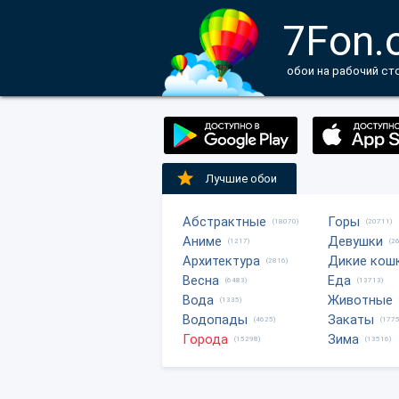
7Fon.
обои на рабочий ст
Лучшие обои
Абстрактные
Горы
(18070)
(20711)
Аниме
Девушки
(1217)
(2
Архитектура
Дикие кош
(2816)
Весна
Еда
(6483)
(13713)
Вода
Животные
(1335)
Водопады
Закаты
(4625)
(1775
Города
Зима
(15298)
(13516)