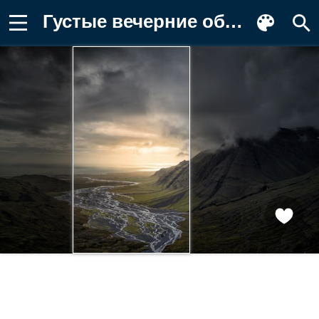
Густые вечерние облака над горами Обои на телефон