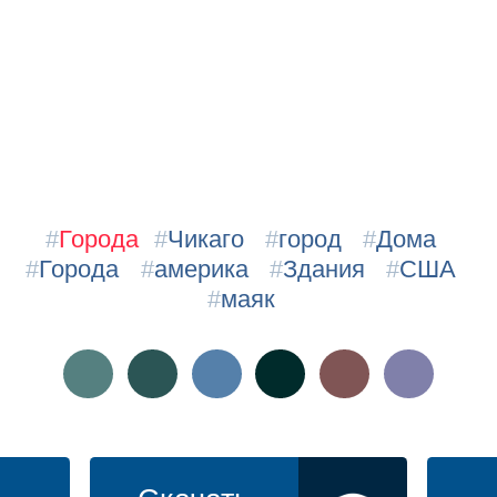
#
Города
#
Чикаго
#
город
#
Дома
#
Города
#
америка
#
Здания
#
США
#
маяк