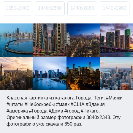
1350x2400
1440x2560
1440x2880
1440x2960
Классная картинка из каталога Города. Теги: #Маяки
#штаты #Небоскребы #маяк #США #Здания
#америка #Города #Дома #город #Чикаго.
Оригинальный размер фотографии 3840x2348. Эту
фотографию уже скачали 650 раз.