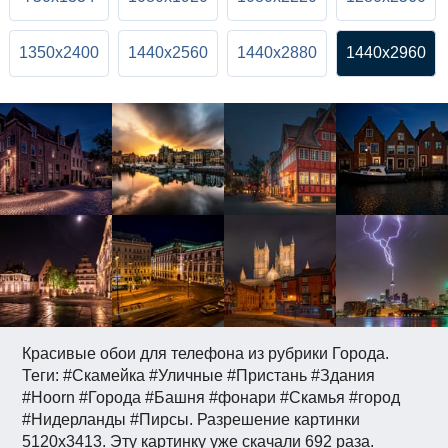
1350x2400
1440x2560
1440x2880
1440x2960
Красивые обои для телефона из рубрики Города.
Теги: #Скамейка #Уличные #Пристань #Здания
#Hoorn #Города #Башня #фонари #Скамья #город
#Нидерланды #Пирсы. Разрешение картинки
5120x3413. Эту картинку уже скачали 692 раза.