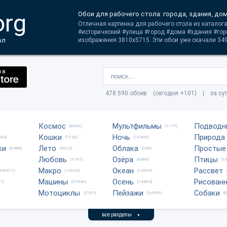
org
Обои для рабочего стола: города, здания, дом
Отличная картинка для рабочего стола из каталога
#исторический #улица #город #дома #здания #гор
ол
изображения 3810x5715. Эти обои уже скачали 349
478.590 обоев (сегодня +101) | за су
Космос
Мультфильмы
Подводн
(6006)
(1177)
Кошки
Ночь
Природа
684)
(7730)
(12408)
ки
Лето
Облака
Простые
(6488)
(9673)
(945)
Любовь
Озёра
Птицы
(1791)
(6989)
(1
Макро
Океан
Рассвет
(49471)
(12625)
(13539)
Машины
Осень
Рисован
1)
(37846)
(14464)
Мотоциклы
Пейзажи
Собаки
(3701)
(24590)
(
все разделы
▼