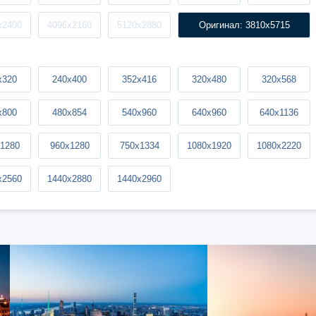
x2400
4096x2160
5120x2880
Оригинал: 3810x5715
x320
240x400
352x416
320x480
320x568
x800
480x854
540x960
640x960
640x1136
1280
960x1280
750x1334
1080x1920
1080x2220
x2560
1440x2880
1440x2960