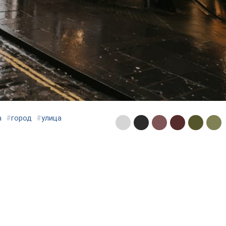
а
#
город
#
улица