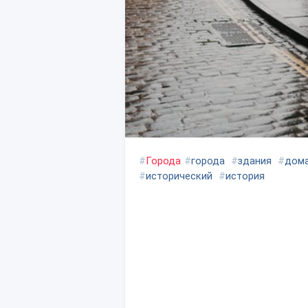
#
Города
#
города
#
здания
#
дом
#
исторический
#
история