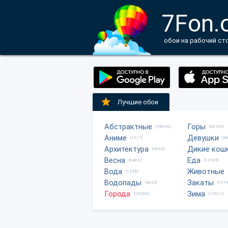
7Fon.
обои на рабочий ст
Лучшие обои
Абстрактные
Горы
(18042)
(20702)
Аниме
Девушки
(1217)
(2
Архитектура
Дикие кош
(2816)
Весна
Еда
(6481)
(13705)
Вода
Животные
(1335)
Водопады
Закаты
(4623)
(1774
Города
Зима
(15295)
(13511)