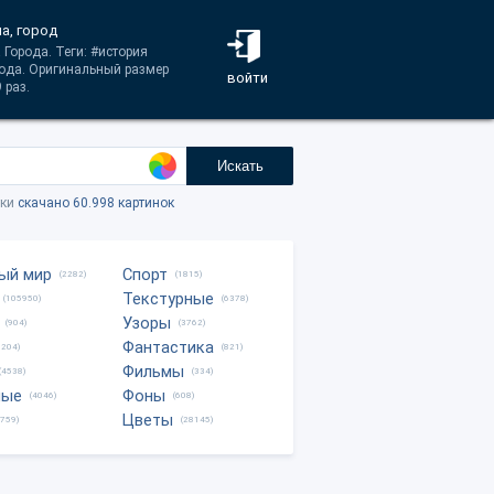
а, город
 Города. Теги: #история
ода. Оригинальный размер
войти
 раз.
Искать
тки
скачано 60.998 картинок
ый мир
Спорт
(2282)
(1815)
Текстурные
(105950)
(6378)
Узоры
(904)
(3762)
Фантастика
0204)
(821)
Фильмы
(4538)
(334)
ные
Фоны
(4046)
(608)
Цветы
8759)
(28145)