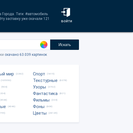
а Города. Теги: #автомобиль
ту заставку уже скачали 121
войти
Искать
тки
скачано 63.039 картинок
ый мир
Спорт
(2282)
(1815)
Текстурные
(105950)
(6378)
Узоры
(904)
(3762)
Фантастика
0204)
(821)
Фильмы
(4538)
(334)
ные
Фоны
(4046)
(608)
Цветы
8759)
(28145)