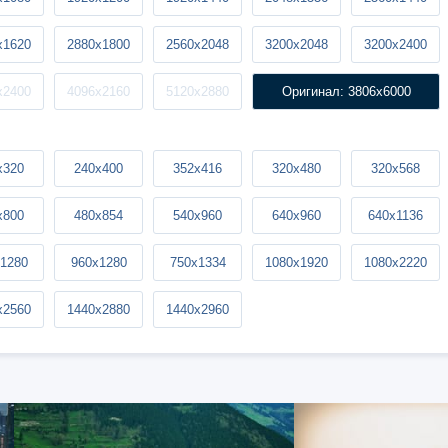
x1620
2880x1800
2560x2048
3200x2048
3200x2400
x2400
4096x2160
5120x2880
Оригинал: 3806x6000
x320
240x400
352x416
320x480
320x568
x800
480x854
540x960
640x960
640x1136
1280
960x1280
750x1334
1080x1920
1080x2220
x2560
1440x2880
1440x2960