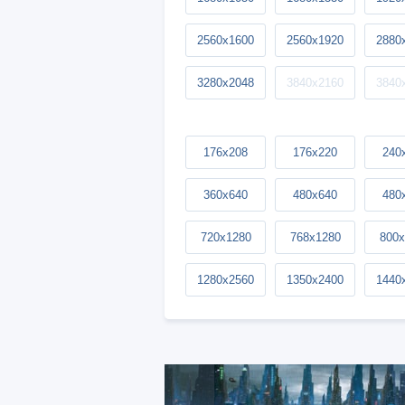
2560x1600
2560x1920
2880
3280x2048
3840x2160
3840
176x208
176x220
240
360x640
480x640
480
720x1280
768x1280
800x
1280x2560
1350x2400
1440