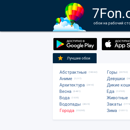
7Fon.
обои на рабочий ст
Лучшие обои
Абстрактные
Горы
(18042)
(20702)
Аниме
Девушки
(1217)
(2
Архитектура
Дикие кош
(2816)
Весна
Еда
(6481)
(13705)
Вода
Животные
(1335)
Водопады
Закаты
(4623)
(1774
Города
Зима
(15295)
(13511)