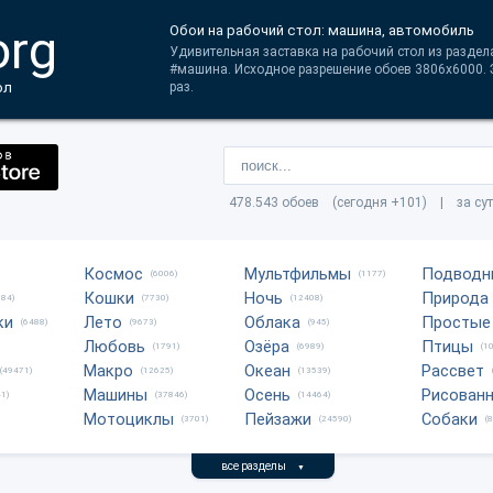
org
Обои на рабочий стол: машина, автомобиль
Удивительная заставка на рабочий стол из раздел
#машина. Исходное разрешение обоев 3806x6000. Э
ол
раз.
478.543 обоев (сегодня +101) | за су
Космос
Мультфильмы
Подводн
(6006)
(1177)
Кошки
Ночь
Природа
684)
(7730)
(12408)
ки
Лето
Облака
Простые
(6488)
(9673)
(945)
Любовь
Озёра
Птицы
(1791)
(6989)
(1
Макро
Океан
Рассвет
(49471)
(12625)
(13539)
Машины
Осень
Рисован
1)
(37846)
(14464)
Мотоциклы
Пейзажи
Собаки
(3701)
(24590)
(
все разделы
▼