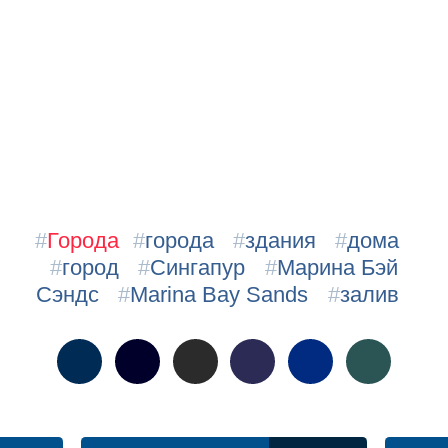
#
Города
#
города
#
здания
#
дома
#
город
#
Сингапур
#
Марина Бэй
Сэндс
#
Marina Bay Sands
#
залив