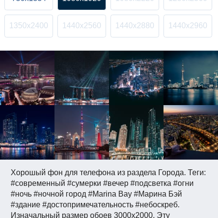
1350x2400
1440x2560
1440x2880
1440x2960
Хорошый фон для телефона из раздела Города. Теги:
#современный #сумерки #вечер #подсветка #огни
#ночь #ночной город #Marina Bay #Марина Бэй
#здание #достопримечательность #небоскреб.
Изначальный размер обоев 3000x2000. Эту