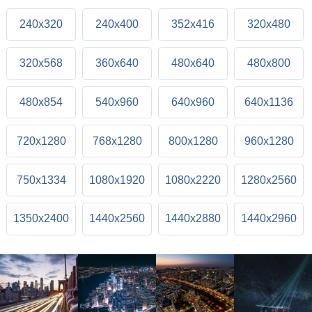
240x320
240x400
352x416
320x480
320x568
360x640
480x640
480x800
480x854
540x960
640x960
640x1136
720x1280
768x1280
800x1280
960x1280
750x1334
1080x1920
1080x2220
1280x2560
1350x2400
1440x2560
1440x2880
1440x2960