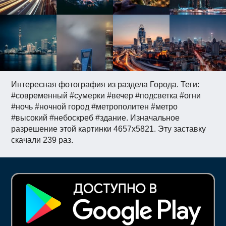
Интересная фотография из раздела Города. Теги:
#современный #сумерки #вечер #подсветка #огни
#ночь #ночной город #метрополитен #метро
#высокий #небоскреб #здание. Изначальное
разрешение этой картинки 4657x5821. Эту заставку
скачали 239 раз.