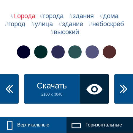
#
Города
#
города
#
здания
#
дома
#
город
#
улица
#
здание
#
небоскреб
#
высокий
Скачать
2160 x 3840
Вертикальные
Горизонтальные