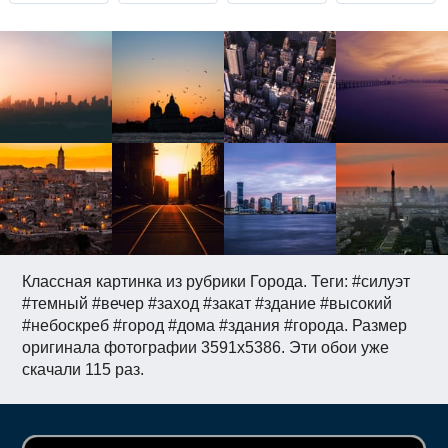
Классная картинка из рубрики Города. Теги: #силуэт
#темный #вечер #заход #закат #здание #высокий
#небоскреб #город #дома #здания #города. Размер
оригинала фотографии 3591x5386. Эти обои уже
скачали 115 раз.