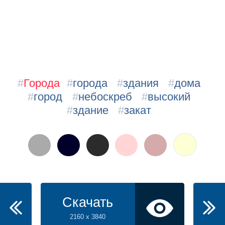
#
Города
#
города
#
здания
#
дома
#
город
#
небоскреб
#
высокий
#
здание
#
закат
Скачать
2160 x 3840