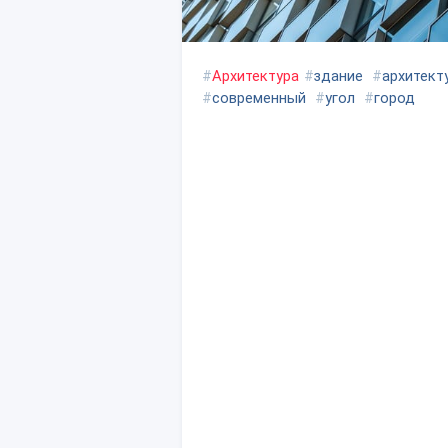
#
Архитектура
#
здание
#
архитект
#
современный
#
угол
#
город