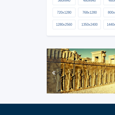
360x640
480x640
480
720x1280
768x1280
800x
1280x2560
1350x2400
1440