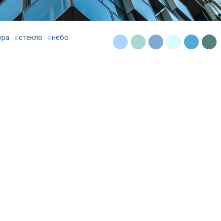
ура
#
стекло
#
небо