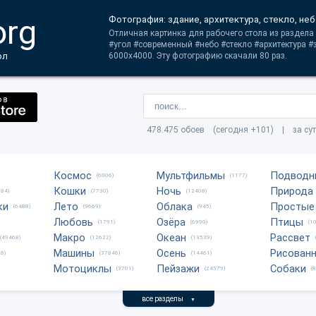
org
Фотография: здание, архитектура, стекло, не
Отличная картинка для рабочего стола из раздела 
#угол #современный #небо #стекло #архитектура 
ол
6000x4000. Эту фотографию скачали 80 раз.
478.475 обоев (сегодня +101) | за су
Космос
Мультфильмы
Подводн
(6006)
(1177)
Кошки
Ночь
Природа
684)
(7730)
(12408)
ки
Лето
Облака
Простые
(6488)
(9669)
(945)
Любовь
Озёра
Птицы
(1791)
(6990)
(1
Макро
Океан
Рассвет
(49468)
(12622)
(13539)
Машины
Осень
Рисован
8)
(37846)
(14461)
Мотоциклы
Пейзажи
Собаки
(3701)
(24579)
(
все разделы
▼