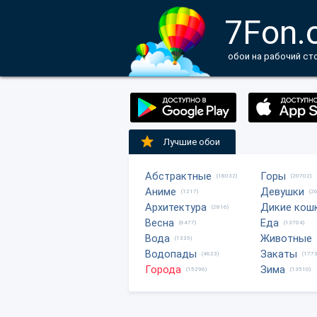
7Fon.
обои на рабочий ст
Лучшие обои
Абстрактные
Горы
(18032)
(20702)
Аниме
Девушки
(1217)
(2
Архитектура
Дикие кош
(2816)
Весна
Еда
(6477)
(13704)
Вода
Животные
(1335)
Водопады
Закаты
(4623)
(1773
Города
Зима
(15296)
(13510)