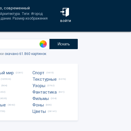
бо, современный
Архитектура. Теги: #город
#здание. Размер изображения
войти
Искать
тки
скачано 61.860 картинок
ый мир
Спорт
(2281)
(1815)
Текстурные
(105933)
(6376)
Узоры
(904)
(3762)
Фантастика
0202)
(821)
Фильмы
(4535)
(334)
ные
Фоны
(4042)
(606)
Цветы
8759)
(28141)