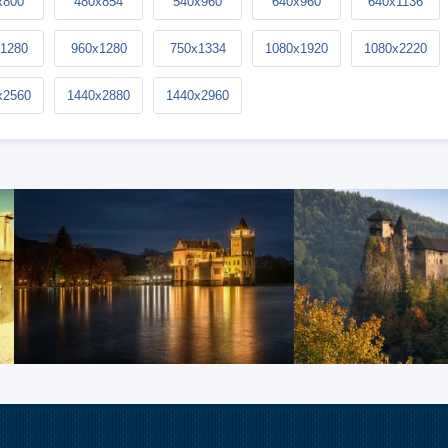
x800
480x854
540x960
640x960
640x1136
1280
960x1280
750x1334
1080x1920
1080x2220
x2560
1440x2880
1440x2960