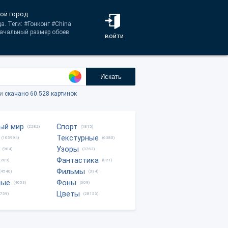
ной город
. Теги: #Гонконг #China
начальный размер обоев
войти
Искать
ки
скачано 60.528 картинок
ый мир
Спорт
(2282)
(1815)
Текстурные
(105994)
(6380)
Узоры
(904)
(3762)
Фантастика
0209)
(821)
Фильмы
(4540)
(334)
ные
Фоны
(4053)
(609)
Цветы
8759)
(28153)