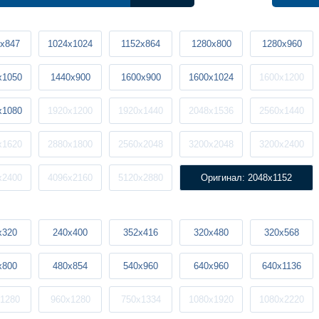
x847
1024x1024
1152x864
1280x800
1280x960
x1050
1440x900
1600x900
1600x1024
1600x1200
x1080
1920x1200
1920x1440
2048x1536
2560x1440
x1620
2880x1800
2560x2048
3200x2048
3200x2400
x2400
4096x2160
5120x2880
Оригинал: 2048x1152
x320
240x400
352x416
320x480
320x568
x800
480x854
540x960
640x960
640x1136
1280
960x1280
750x1334
1080x1920
1080x2220