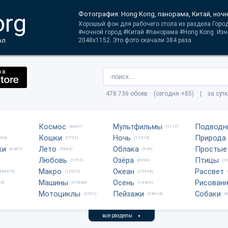
org
Фотография: Hong Kong, панорама, Китай, ноч
Хорошый фон для рабочего стола из раздела Города
#ночной город #Китай #панорама #Hong Kong. Из
ол
2048x1152. Это фото скачали 384 раза.
478.736 обоев (сегодня +85) | за сут
Космос
Мультфильмы
Подводн
(6007)
(1177)
Кошки
Ночь
Природа
684)
(7731)
(12414)
ки
Лето
Облака
Простые
(6487)
(9683)
(945)
Любовь
Озёра
Птицы
(1791)
(6990)
(1
Макро
Океан
Рассвет
(49479)
(12627)
(13544)
Машины
Осень
Рисован
4)
(37848)
(14469)
Мотоциклы
Пейзажи
Собаки
(3701)
(24624)
(
все разделы
▼