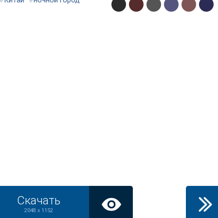
#
Китай
#
ночной город
Скачать
2048 x 1152