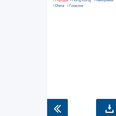
#
Города
#
Hong Kong
#
панорама
#
China
#
Гонконг