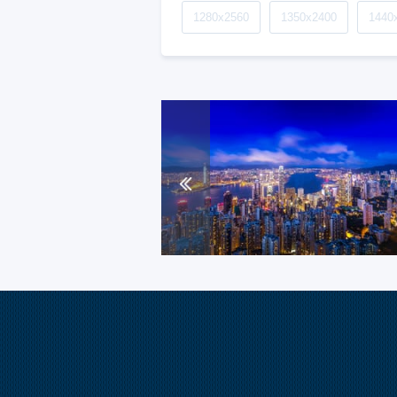
1280x2560
1350x2400
1440