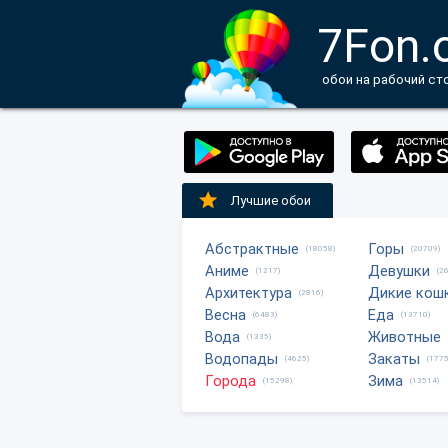
7Fon.
обои на рабочий ст
Лучшие обои
Абстрактные
Горы
(18058)
(20709)
Аниме
Девушки
(1217)
(2
Архитектура
Дикие кош
(2816)
Весна
Еда
(6483)
(13710)
Вода
Животные
(1335)
Водопады
Закаты
(4625)
(1775
Города
Зима
(15298)
(13514)